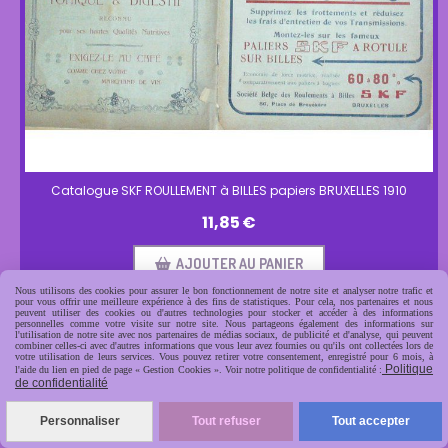
Catalogue SKF ROULLEMENT à BILLES papiers BRUXELLES 1910
11,85
€
AJOUTER AU PANIER
Nous utilisons des cookies pour assurer le bon fonctionnement de notre site et analyser notre trafic et
pour vous offrir une meilleure expérience à des fins de statistiques. Pour cela, nos partenaires et nous
peuvent utiliser des cookies ou d'autres technologies pour stocker et accéder à des informations
personnelles comme votre visite sur notre site. Nous partageons également des informations sur
l'utilisation de notre site avec nos partenaires de médias sociaux, de publicité et d'analyse, qui peuvent
combiner celles-ci avec d'autres informations que vous leur avez fournies ou qu'ils ont collectées lors de
votre utilisation de leurs services. Vous pouvez retirer votre consentement, enregistré pour 6 mois, à
Politique
l'aide du lien en pied de page « Gestion Cookies ». Voir notre politique de confidentialité :
de confidentialité
Personnaliser
Tout refuser
Tout accepter