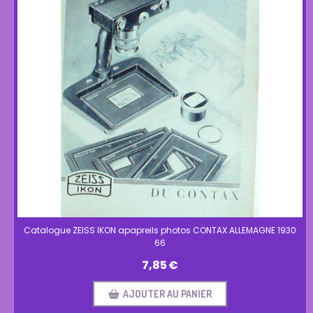
Catalogue ZEISS IKON apapreils photos CONTAX ALLEMAGNE 1930
66
7,85
€
AJOUTER AU PANIER