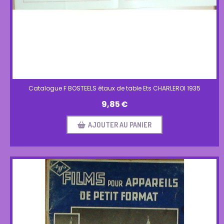
Catalogue F BOSTEELS étaux de table Ets CHARLEROI 1935
9,85
€
AJOUTER AU PANIER