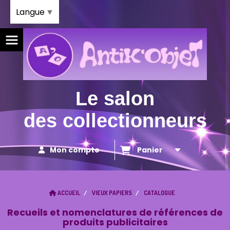
Panneau de gestion des cookies
Langue
▼
Le salon
des collectionneurs
Mon compte
Panier
ACCUEIL
VIEUX PAPIERS
CATALOGUE
Recueils et nomenclatures de références de
produits publicitaires