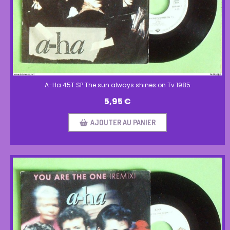
A-Ha 45T SP The sun always shines on Tv 1985
5,95
€
AJOUTER AU PANIER