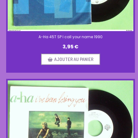
A-Ha 45T SP I call your name 1990
3,95
€
AJOUTER AU PANIER