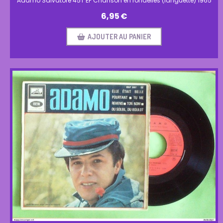
Adamo Salvatore 45T EP Chanson en rondelles (languette) 1965
6,95
€
AJOUTER AU PANIER