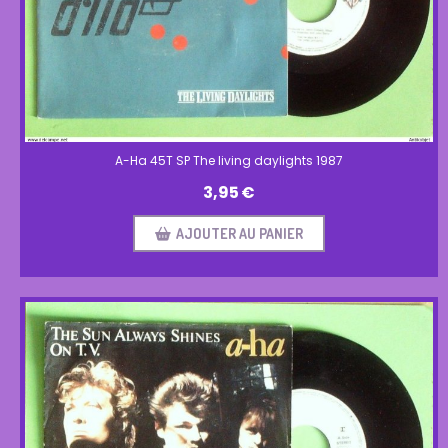
A-Ha 45T SP The living daylights 1987
3,95
€
AJOUTER AU PANIER