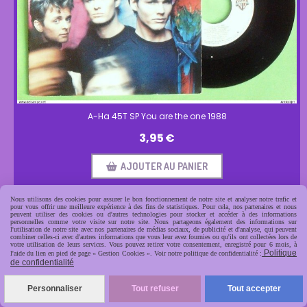
A-Ha 45T SP You are the one 1988
3,95
€
AJOUTER AU PANIER
Nous utilisons des cookies pour assurer le bon fonctionnement de notre site et analyser notre trafic et
pour vous offrir une meilleure expérience à des fins de statistiques. Pour cela, nos partenaires et nous
peuvent utiliser des cookies ou d'autres technologies pour stocker et accéder à des informations
personnelles comme votre visite sur notre site. Nous partageons également des informations sur
l'utilisation de notre site avec nos partenaires de médias sociaux, de publicité et d'analyse, qui peuvent
combiner celles-ci avec d'autres informations que vous leur avez fournies ou qu'ils ont collectées lors de
votre utilisation de leurs services. Vous pouvez retirer votre consentement, enregistré pour 6 mois, à
Politique
l'aide du lien en pied de page « Gestion Cookies ». Voir notre politique de confidentialité :
de confidentialité
Personnaliser
Tout refuser
Tout accepter