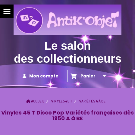
Panneau de gestion des cookies
Le salon
des collectionneurs
Mon compte
Panier
ACCUEIL
VINYLES 45 T
VARIÉTÉS A À BE
Vinyles 45 T Disco Pop Variétés françaises dès
1950 A à BE