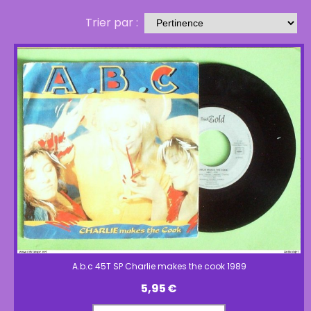
Trier par :
A.b.c 45T SP Charlie makes the cook 1989
5,95
€