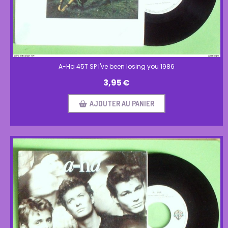
A-Ha 45T SP I've been losing you 1986
3,95
€
AJOUTER AU PANIER