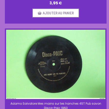
3,95
€
AJOUTER AU PANIER
Adamo Salvatore Mes mains sur tes hanches 45T Pub savon
Disco-Paic 1963