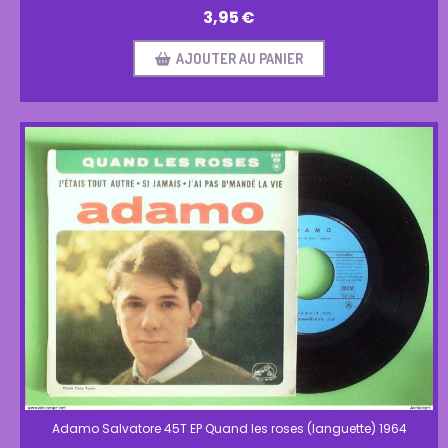
3,95
€
AJOUTER AU PANIER
Adamo Salvatore 45T EP Quand les roses (languette) 1964