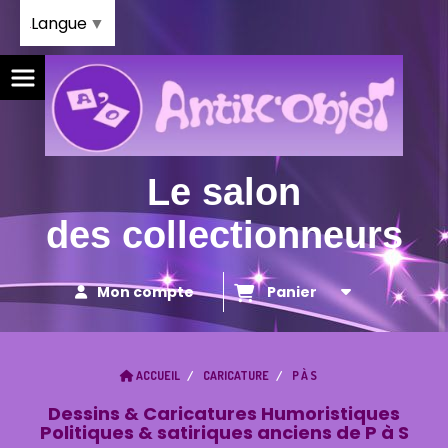
Panneau de gestion des cookies
Langue
▼
Le salon
des collectionneurs
Mon compte
Panier
ACCUEIL
CARICATURE
P À S
Dessins & Caricatures Humoristiques
Politiques & satiriques anciens de P à S