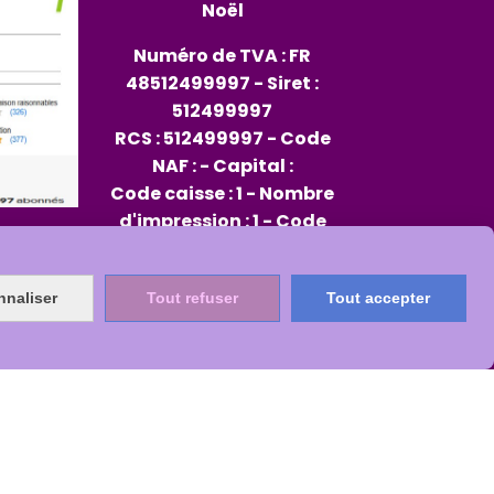
Noël
Numéro de TVA : FR
48512499997 - Siret :
512499997
RCS : 512499997 - Code
NAF : - Capital :
Code caisse : 1 - Nombre
d'impression : 1 - Code
opérateur : 96
Rep PAP FR334013_01JXMD
nnaliser
Tout refuser
Tout accepter
Citeo 564482
s
Mon Compte
Créer un site internet