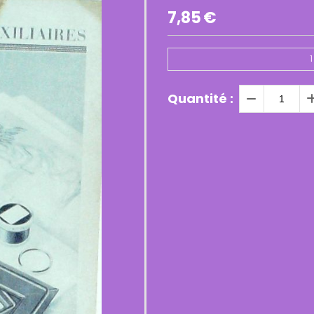
7,85
€
1
Quantité :