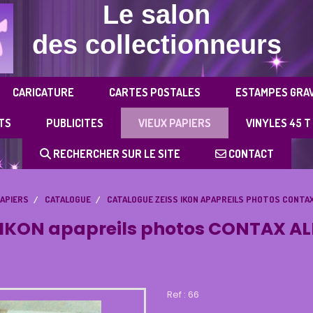
Le salon
des collectionneurs
CARICATURE
CARTES POSTALES
ESTAMPES GRA
TS
PUBLICITES
VIEUX PAPIERS
VINYLES 45 T
RECHERCHER SUR LE SITE
CONTACT
PAPIERS
CATALOGUE
CATALOGUE ZEISS IKON APAPREILS PHOTOS CONTA
 IKON apapreils photos CONTAX A
Ref :
66