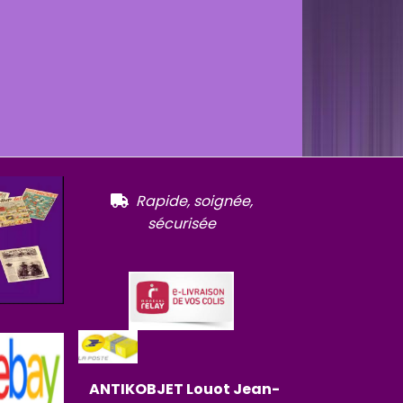
R
apide, soignée,

sécurisée
ANTIKOBJET
Louot
Jean-