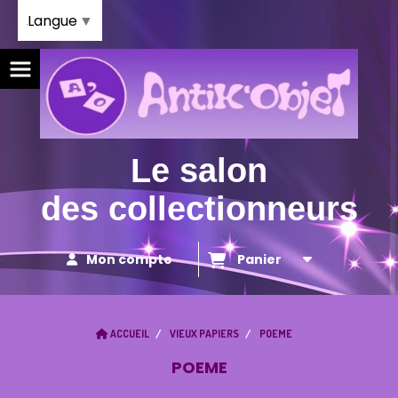
Panneau de gestion des cookies
Langue
▼
Le salon
des collectionneurs
Mon compte
Panier
ACCUEIL
VIEUX PAPIERS
POEME
POEME