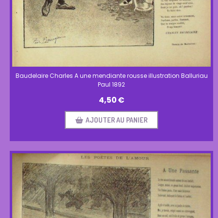
Baudelaire Charles A une mendiante rousse illustration Balluriau
Paul 1892
4,50
€
AJOUTER AU PANIER