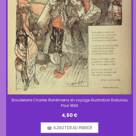
Baudelaire Charles Bohémiens en voyage illustration Balluriau
Paul 1893
4,50
€
AJOUTER AU PANIER