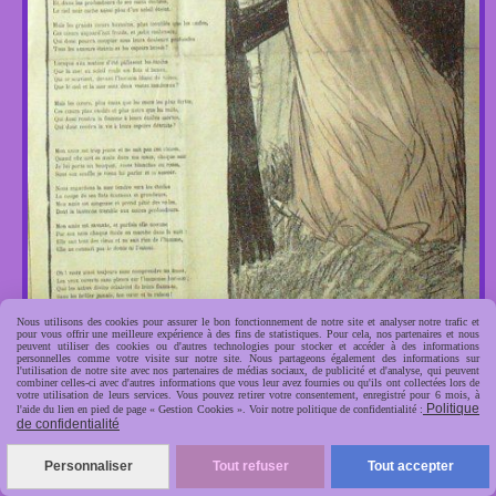
Nous utilisons des cookies pour assurer le bon fonctionnement de notre site et analyser notre trafic et
pour vous offrir une meilleure expérience à des fins de statistiques. Pour cela, nos partenaires et nous
peuvent utiliser des cookies ou d'autres technologies pour stocker et accéder à des informations
personnelles comme votre visite sur notre site. Nous partageons également des informations sur
l'utilisation de notre site avec nos partenaires de médias sociaux, de publicité et d'analyse, qui peuvent
combiner celles-ci avec d'autres informations que vous leur avez fournies ou qu'ils ont collectées lors de
votre utilisation de leurs services. Vous pouvez retirer votre consentement, enregistré pour 6 mois, à
Politique
l'aide du lien en pied de page « Gestion Cookies ». Voir notre politique de confidentialité :
Bourget Paul Sur la falaise illustration Steinlen 1892
de confidentialité
4,50
€
Personnaliser
Tout refuser
Tout accepter
AJOUTER AU PANIER