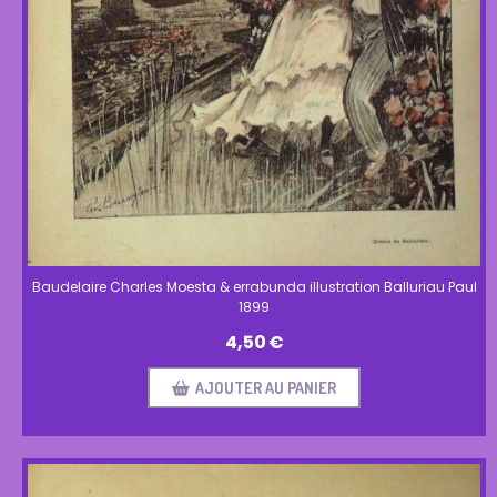
Baudelaire Charles Moesta & errabunda illustration Balluriau Paul
1899
4,50
€
AJOUTER AU PANIER