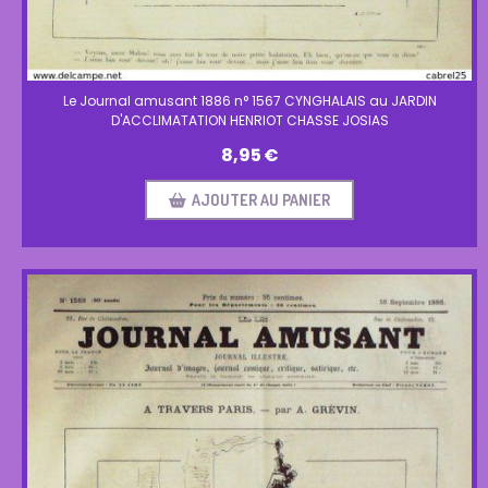
Le Journal amusant 1886 n° 1567 CYNGHALAIS au JARDIN
D'ACCLIMATATION HENRIOT CHASSE JOSIAS
8,95
€
AJOUTER AU PANIER