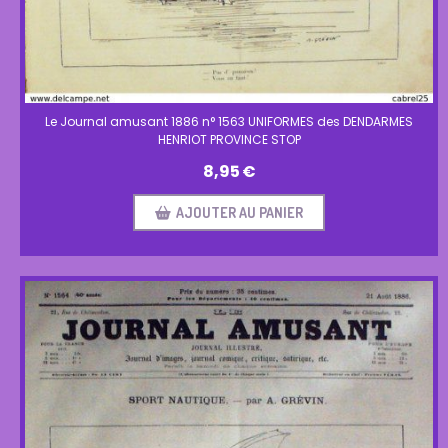
Le Journal amusant 1886 n° 1563 UNIFORMES des DENDARMES
HENRIOT PROVINCE STOP
8,95
€
AJOUTER AU PANIER