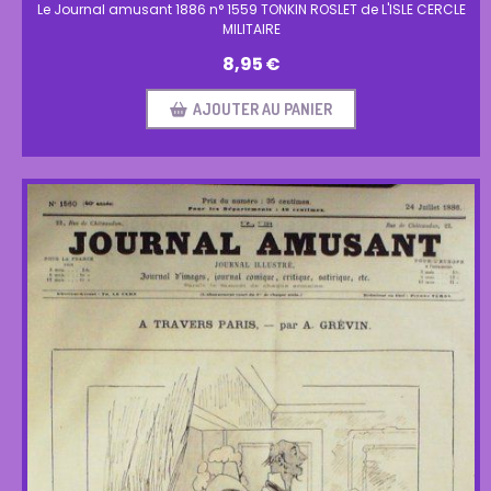
Le Journal amusant 1886 n° 1559 TONKIN ROSLET de L'ISLE CERCLE
MILITAIRE
8,95
€
AJOUTER AU PANIER