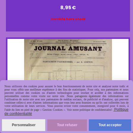
8,95
€
Article hors stock
Nous utilisons des cookies pour assurer le bon fonctionnement de notre site et analyser notre trafic et
pour vous offrir une meilleure expérience à des fins de statistiques. Pour cela, nos partenaires et nous
peuvent utiliser des cookies ou d'autres technologies pour stocker et accéder à des informations
personnelles comme votre visite sur notre site. Nous partageons également des informations sur
l'utilisation de notre site avec nos partenaires de médias sociaux, de publicité et d'analyse, qui peuvent
combiner celles-ci avec d'autres informations que vous leur avez fournies ou qu'ils ont collectées lors de
votre utilisation de leurs services. Vous pouvez retirer votre consentement, enregistré pour 6 mois, à
Politique
l'aide du lien en pied de page « Gestion Cookies ». Voir notre politique de confidentialité :
de confidentialité
Personnaliser
Tout refuser
Tout accepter