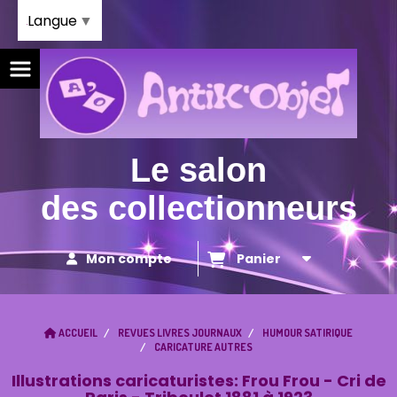
Panneau de gestion des cookies
Langue
▼
Le salon
des collectionneurs
Mon compte
Panier
ACCUEIL
REVUES LIVRES JOURNAUX
HUMOUR SATIRIQUE
CARICATURE AUTRES
Illustrations caricaturistes: Frou Frou - Cri de