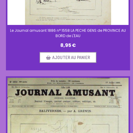
Le Journal amusant 1886 n° 1558 LA PECHE GENS de PROVINCE AU
BORD de L'EAU
8,95
€
AJOUTER AU PANIER