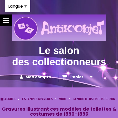
Panneau de gestion des cookies
Langue
▼
Le salon
des collectionneurs
Mon compte
Panier
ACCUEIL
ESTAMPES GRAVURES
MODE
LA MODE ILLUSTREE 1890-1896
Gravures illustrant ces modèles de toilettes &
costumes de 1890-1896