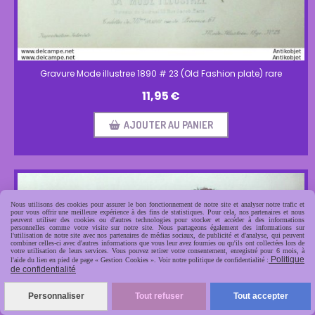
Gravure Mode illustree 1890 # 23 (Old Fashion plate) rare
11,95
€
AJOUTER AU PANIER
Nous utilisons des cookies pour assurer le bon fonctionnement de notre site et analyser notre trafic et
pour vous offrir une meilleure expérience à des fins de statistiques. Pour cela, nos partenaires et nous
peuvent utiliser des cookies ou d'autres technologies pour stocker et accéder à des informations
personnelles comme votre visite sur notre site. Nous partageons également des informations sur
l'utilisation de notre site avec nos partenaires de médias sociaux, de publicité et d'analyse, qui peuvent
combiner celles-ci avec d'autres informations que vous leur avez fournies ou qu'ils ont collectées lors de
votre utilisation de leurs services. Vous pouvez retirer votre consentement, enregistré pour 6 mois, à
Politique
l'aide du lien en pied de page « Gestion Cookies ». Voir notre politique de confidentialité :
de confidentialité
Personnaliser
Tout refuser
Tout accepter