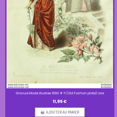
Gravure Mode illustree 1890 # 11 (Old Fashion plate) rare
11,95
€
AJOUTER AU PANIER