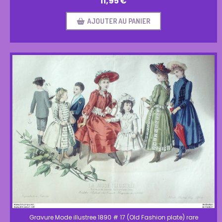
11,95
€
AJOUTER AU PANIER
Gravure Mode illustree 1890 # 17 (Old Fashion plate) rare