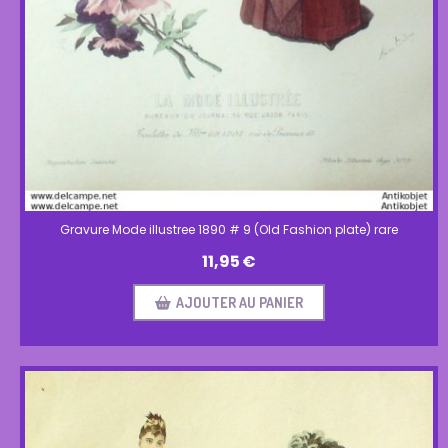
Gravure Mode illustree 1890 # 9 (Old Fashion plate) rare
11,95
€
AJOUTER AU PANIER