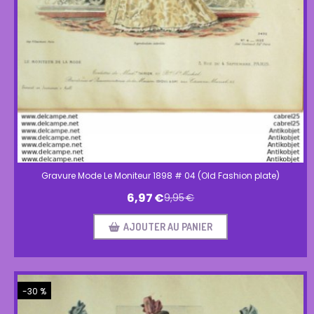
Gravure Mode Le Moniteur 1898 # 04 (Old Fashion plate)
6,97
€
9,95
€
AJOUTER AU PANIER
-30 %