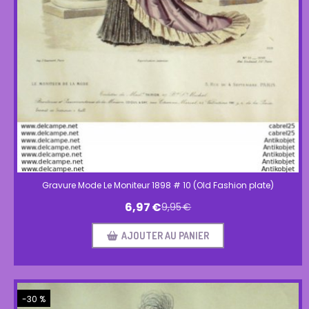
Gravure Mode Le Moniteur 1898 # 10 (Old Fashion plate)
6,97
€
9,95
€
AJOUTER AU PANIER
-30 %