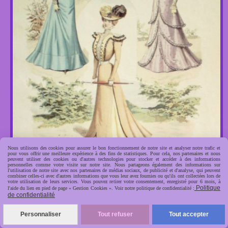
Nous utilisons des cookies pour assurer le bon fonctionnement de notre site et analyser notre trafic et
pour vous offrir une meilleure expérience à des fins de statistiques. Pour cela, nos partenaires et nous
peuvent utiliser des cookies ou d'autres technologies pour stocker et accéder à des informations
personnelles comme votre visite sur notre site. Nous partageons également des informations sur
l'utilisation de notre site avec nos partenaires de médias sociaux, de publicité et d'analyse, qui peuvent
combiner celles-ci avec d'autres informations que vous leur avez fournies ou qu'ils ont collectées lors de
votre utilisation de leurs services. Vous pouvez retirer votre consentement, enregistré pour 6 mois, à
Politique
l'aide du lien en pied de page « Gestion Cookies ». Voir notre politique de confidentialité :
de confidentialité
Personnaliser
Tout refuser
Tout accepter