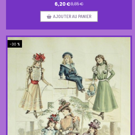
6,20
€
8,85
€
AJOUTER AU PANIER
-30 %