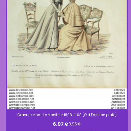
Gravure Mode Le Moniteur 1898 # 08 (Old Fashion plate)
6,97
€
9,95
€