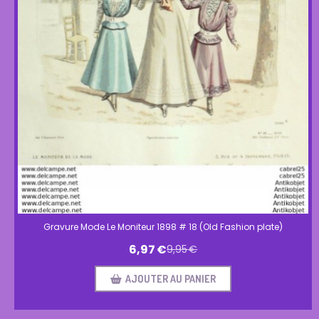
Gravure Mode Le Moniteur 1898 # 18 (Old Fashion plate)
6,97
€
9,95
€
AJOUTER AU PANIER