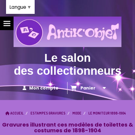
Panneau de gestion des cookies
Langue
▼
Le salon
des collectionneurs
Mon compte
Panier
ACCUEIL
ESTAMPES GRAVURES
MODE
LE MONITEUR 1898-1904
Gravures illustrant ces modèles de toilettes &
costumes de 1898-1904