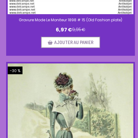
Gravure Mode Le Moniteur 1898 # 15 (Old Fashion plate)
6,97
€
9,95
€
AJOUTER AU PANIER
-30 %