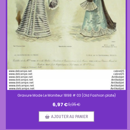
Gravure Mode Le Moniteur 1898 # 03 (Old Fashion plate)
6,97
€
9,95
€
AJOUTER AU PANIER