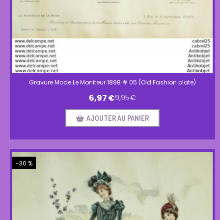
Gravure Mode Le Moniteur 1898 # 05 (Old Fashion plate)
6,97
€
9,95
€
AJOUTER AU PANIER
-30 %