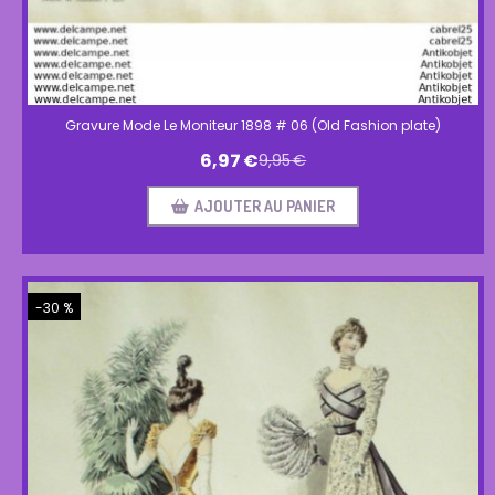
Gravure Mode Le Moniteur 1898 # 06 (Old Fashion plate)
6,97
€
9,95
€
AJOUTER AU PANIER
-30 %