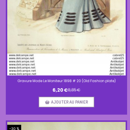
Gravure Mode Le Moniteur 1898 # 20 (Old Fashion plate)
6,20
€
8,85
€
AJOUTER AU PANIER
-30 %