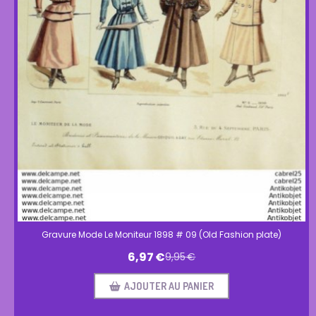
Gravure Mode Le Moniteur 1898 # 09 (Old Fashion plate)
6,97
€
9,95
€
AJOUTER AU PANIER