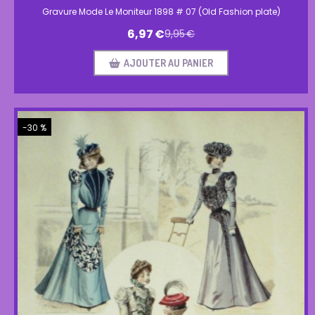
Gravure Mode Le Moniteur 1898 # 07 (Old Fashion plate)
6,97
€
9,95
€
AJOUTER AU PANIER
-30 %