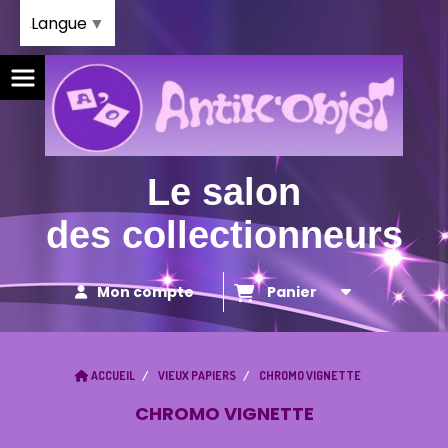
Panneau de gestion des cookies
Langue
▼
Le salon
des collectionneurs
Mon compte
Panier
ACCUEIL
VIEUX PAPIERS
CHROMO VIGNETTE
CHROMO VIGNETTE