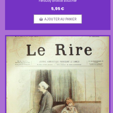
Feraudy Broisat Boucher
5,95
€
AJOUTER AU PANIER