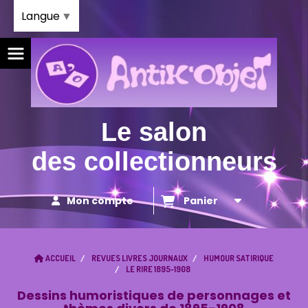
Panneau de gestion des cookies
Langue
▼
Le salon
des collectionneurs
Mon compte
Panier
ACCUEIL
REVUES LIVRES JOURNAUX
HUMOUR SATIRIQUE
LE RIRE 1895-1908
Dessins humoristiques de personnages et