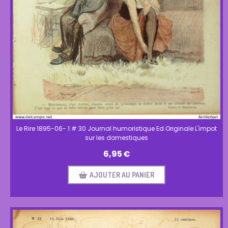
Le Rire 1895-06- 1 # 30 Journal humoristique Ed.Originale L'impot
sur les domestiques
6,95
€
AJOUTER AU PANIER