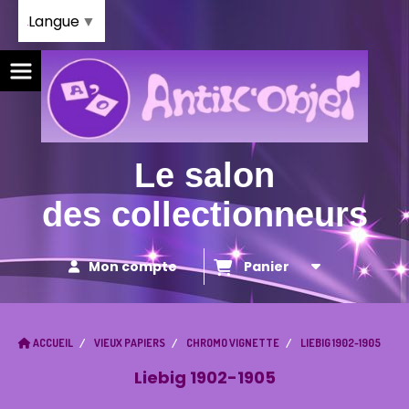
Panneau de gestion des cookies
Langue
▼
Le salon
des collectionneurs
Mon compte
Panier
ACCUEIL
VIEUX PAPIERS
CHROMO VIGNETTE
LIEBIG 1902-1905
Liebig 1902-1905