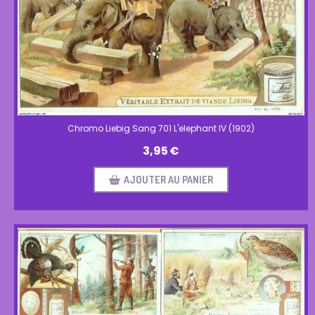
Chromo Liebig Sang 701 L'elephant IV (1902)
3,95
€
AJOUTER AU PANIER