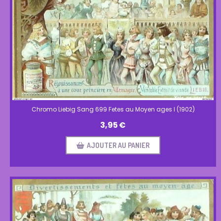
Chromo Liebig Sang 699 Fetes au Moyen ages I (1902)
3,95
€
AJOUTER AU PANIER