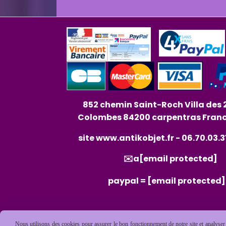
852 chemin Saint-Roch Villa des 
Colombes 84200 carpentras Fran
site
www.antikobjet.fr
- 06.70.03.3
✉️a
[email protected]
paypal =
[email protected]
Nous utilisons des cookies pour assurer le bon fonctionnement de notre site et analyser n