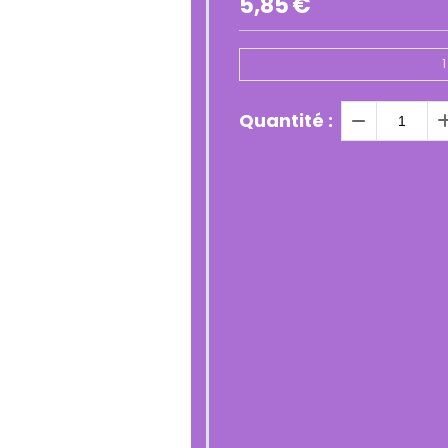
5,85
€
1
Quantité :