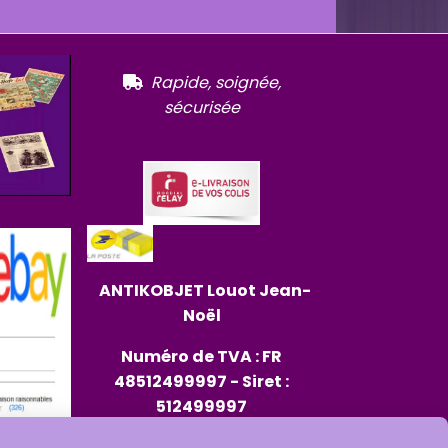
R
apide, soignée,

sécurisée
ANTIKOBJET
Louot
Jean-
Noël
Numéro de TVA : FR
48512499997 - Siret :
512499997
RCS : 512499997 - Code