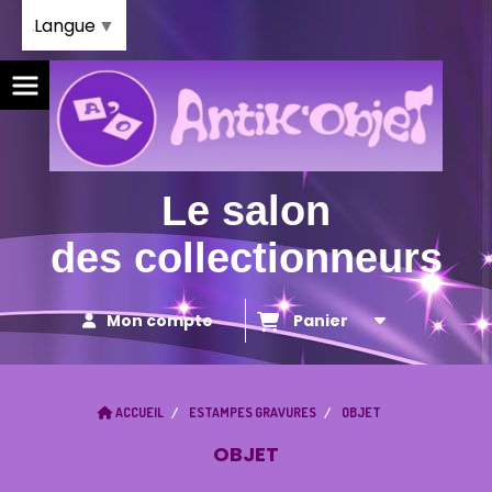
Panneau de gestion des cookies
Langue
▼
Le salon
des collectionneurs
Mon compte
Panier
ACCUEIL
ESTAMPES GRAVURES
OBJET
OBJET