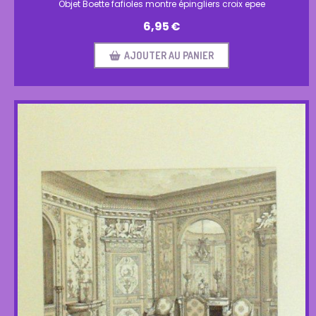
Objet Boette fafioles montre épingliers croix epee
6,95
€
AJOUTER AU PANIER