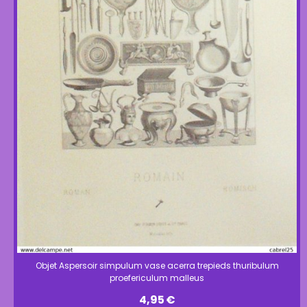
Objet Aspersoir simpulum vase acerra trepieds thuribulum
proefericulum malleus
4,95
€