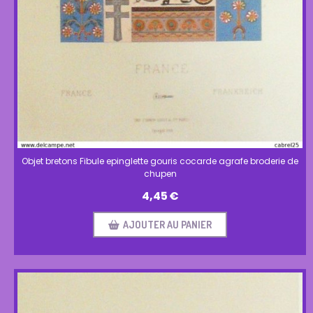
Objet bretons Fibule epinglette gouris cocarde agrafe broderie de
chupen
4,45
€
AJOUTER AU PANIER