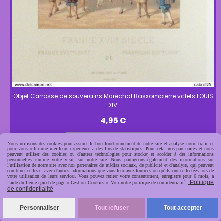
Objet Carrosse de souverains Maréchal Bassompierre valets LOUIS
XIV
4,95
€
AJOUTER AU PANIER
Nous utilisons des cookies pour assurer le bon fonctionnement de notre site et analyser notre trafic et
pour vous offrir une meilleure expérience à des fins de statistiques. Pour cela, nos partenaires et nous
peuvent utiliser des cookies ou d'autres technologies pour stocker et accéder à des informations
personnelles comme votre visite sur notre site. Nous partageons également des informations sur
l'utilisation de notre site avec nos partenaires de médias sociaux, de publicité et d'analyse, qui peuvent
combiner celles-ci avec d'autres informations que vous leur avez fournies ou qu'ils ont collectées lors de
votre utilisation de leurs services. Vous pouvez retirer votre consentement, enregistré pour 6 mois, à
Politique
l'aide du lien en pied de page « Gestion Cookies ». Voir notre politique de confidentialité :
de confidentialité
Personnaliser
Tout refuser
Tout accepter