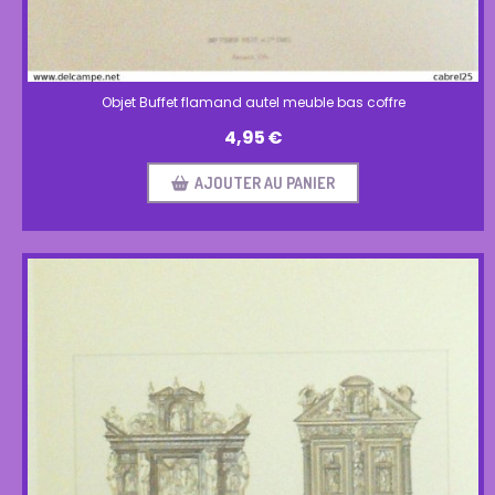
Objet Buffet flamand autel meuble bas coffre
4,95
€
AJOUTER AU PANIER