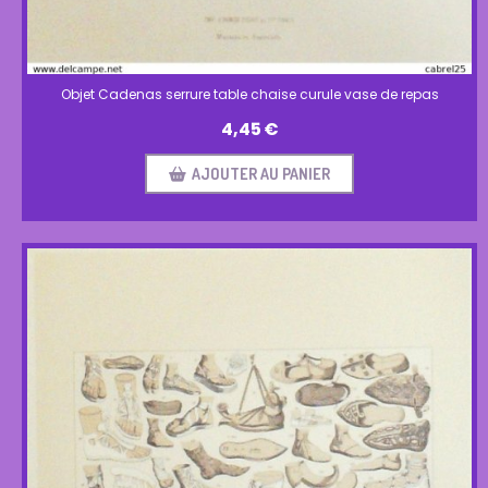
Objet Cadenas serrure table chaise curule vase de repas
4,45
€
AJOUTER AU PANIER