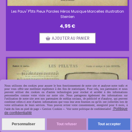
Les Pauv' P'tits Pieux Paroles Héros Musique Marcelles illustration
Steinlen
4,95
€
AJOUTER AU PANIER
Nous utilisons des cookies pour assurer le bon fonctionnement de notre site et analyser notre trafic et
pour vous offrir une meilleure expérience à des fins de statistiques. Pour cela, nos partenaires et nous
peuvent utiliser des cookies ou d'autres technologies pour stocker et accéder à des informations
personnelles comme votre visite sur notre site. Nous partageons également des informations sur
l'utilisation de notre site avec nos partenaires de médias sociaux, de publicité et d'analyse, qui peuvent
combiner celles-ci avec d'autres informations que vous leur avez fournies ou qu'ils ont collectées lors de
votre utilisation de leurs services. Vous pouvez retirer votre consentement, enregistré pour 6 mois, à
Politique
l'aide du lien en pied de page « Gestion Cookies ». Voir notre politique de confidentialité :
de confidentialité
Personnaliser
Tout refuser
Tout accepter