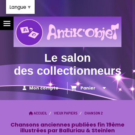
Panneau de gestion des cookies
Langue
▼
Le salon
des collectionneurs
Mon compte
Panier
ACCUEIL
VIEUX PAPIERS
CHANSON 2
Chansons anciennes publiées fin 19ème
illustrées par Balluriau & Steinlen