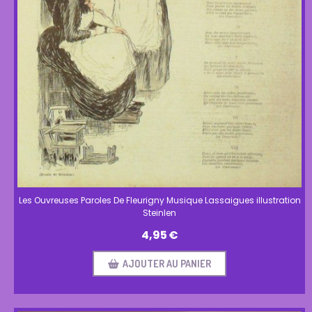
Les Ouvreuses Paroles De Fleurigny Musique Lassaigues illustration
Steinlen
4,95
€
AJOUTER AU PANIER