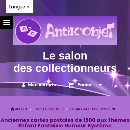
Panneau de gestion des cookies
Langue
▼
Le salon
des collectionneurs
Mon compte
Panier
ACCUEIL
CARTES POSTALES
ENFANT-FANTAISIE-SYSTÈME
Anciennes cartes postales de 1900 aux thèmes
Enfant Fantaisie Humour Système