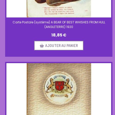
Carte Postale (système) A BEAR OF BEST WHISHES FROM HULL
(ANGLETERRE) 1920
18,85
€
AJOUTER AU PANIER