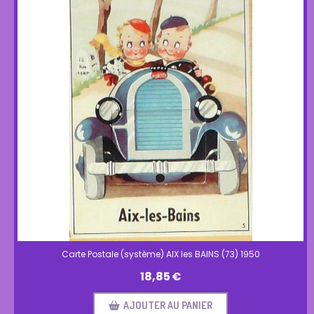
Carte Postale (système) AIX les BAINS (73) 1950
18,85
€
AJOUTER AU PANIER