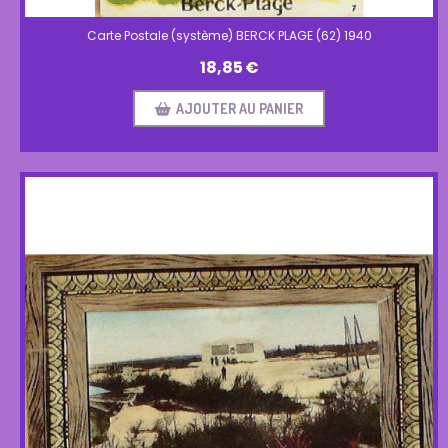
Carte Postale (système) BERCK PLAGE (62) 1940
18,85
€
AJOUTER AU PANIER