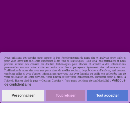
Nous utilisons des cookies pour assurer le bon fonctionnement de notre site et analyser notre trafic et
pour vous offrir une meilleure expérience à des fins de statistiques. Pour cela, nos partenaires et nous
peuvent utiliser des cookies ou d'autres technologies pour stocker et accéder à des informations
personnelles comme votre visite sur notre site. Nous partageons également des informations sur
l'utilisation de notre site avec nos partenaires de médias sociaux, de publicité et d'analyse, qui peuvent
combiner celles-ci avec d'autres informations que vous leur avez fournies ou qu'ils ont collectées lors de
votre utilisation de leurs services. Vous pouvez retirer votre consentement, enregistré pour 6 mois, à
Politique
l'aide du lien en pied de page « Gestion Cookies ». Voir notre politique de confidentialité :
de confidentialité
Personnaliser
Tout refuser
Tout accepter