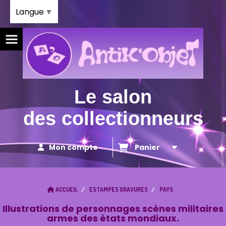
Panneau de gestion des cookies
Langue
▼
Le salon
des collectionneurs
Mon compte
Panier
ACCUEIL
ESTAMPES GRAVURES
PAYS
Illustrations de personnages scènes militaires
armes des états mondiaux.