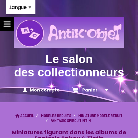
Panneau de gestion des cookies
Langue
▼
Le salon
des collectionneurs
Mon compte
Panier
ACCUEIL
MODELES REDUITS
MINIATURE MODELE REDUIT
FANTASIO SPIROU TINTIN
Miniatures figurant dans les albums de