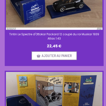
Tintin Le Spectre d'Ottokar Packard 12 coupé du roi Muskar 1939
Atlas 1:43
22,45
€
AJOUTER AU PANIER