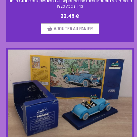
Tintin Crabe aux pindes d'Or Dépanneuse Luxor Matford V8 Imperia
1920 Atlas 1:43
22,45
€
AJOUTER AU PANIER