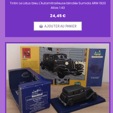
Tintin Le Lotus bleu L'Automitrailleuse blindée Sumida ARM 1920
Atlas 1:43
24,45
€
AJOUTER AU PANIER