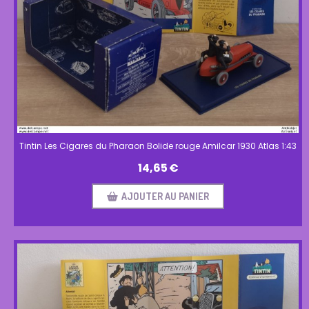
Tintin Les Cigares du Pharaon Bolide rouge Amilcar 1930 Atlas 1:43
14,65
€
AJOUTER AU PANIER