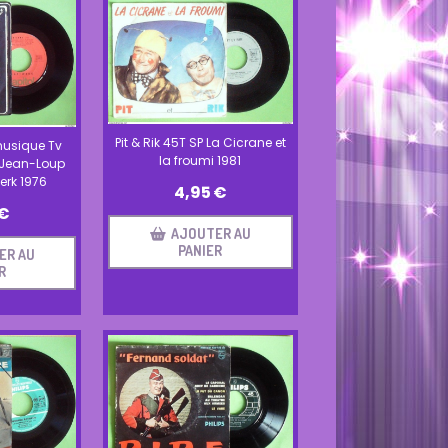
Pit & Rik 45T SP La Cicrane et
usique Tv
la froumi 1981
P Jean-Loup
erk 1976
4,95
€
€
AJOUTER AU
PANIER
ER AU
R