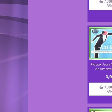
AJO
PAN
Rigaux Jean 45
de s'marrer
3,
AJO
PAN