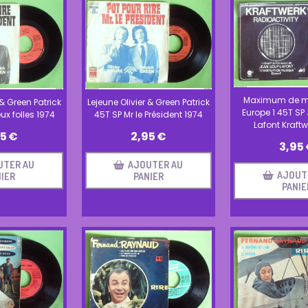
Maximum de m
 & Green Patrick
Lejeune Olivier & Green Patrick
Europe 1 45T S
ux folles 1974
45T SP Mr le Président 1974
Lafont Kraftw
95
€
2,95
€
3,95
UTER AU
AJOUTER AU
AJOUT
IER
PANIER
PANIE