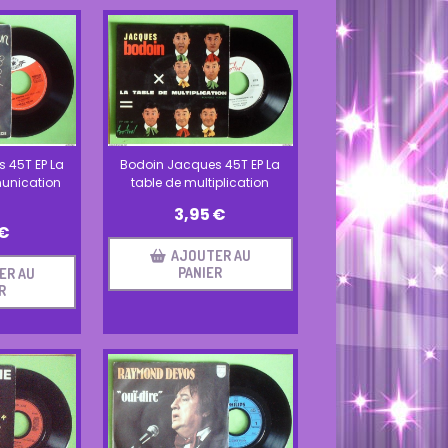
Bodoin Jacques 45T EP La
 45T EP La
table de multiplication
unication
3,95
€
€
AJOUTER AU
PANIER
ER AU
R