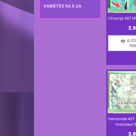
VARIÉTÉS SA À ZA
Champi 45T EP
3,
AJO
PAN
Fernandel 45T 
monsieur S
3,