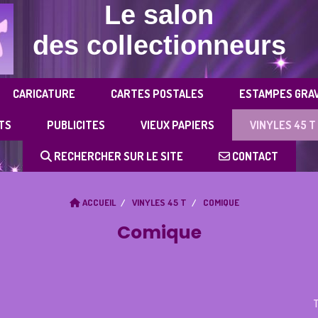
Le salon
des collectionneurs
CARICATURE
CARTES POSTALES
ESTAMPES GRA
TS
PUBLICITES
VIEUX PAPIERS
VINYLES 45 T
RECHERCHER SUR LE SITE
CONTACT
ACCUEIL
VINYLES 45 T
COMIQUE
Comique
T