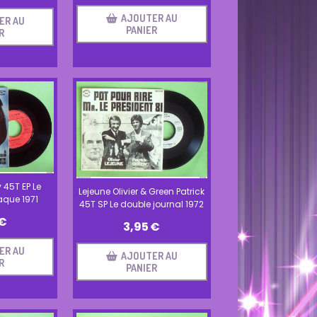
AJOUTER AU
ER AU
PANIER
R
y 45T EP Le
Lejeune Olivier & Green Patrick
aque 1971
45T SP Le double journal 1972
€
3,95
€
ER AU
AJOUTER AU
R
PANIER