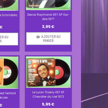
Devos Raymond 45T SP Oui-
e Schmilblic
dire 1977
3,95
€
€
AJOUTER AU
ER AU
PANIER
R
Le Luron Thierry 45T EP
est l'enfant
Chevalier du ciel 1972
'école
5,95
€
€