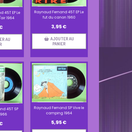
Raynaud Fernand 45T EP Le
d 45T EP Le
fut du canon 1960
air 1964
3,95
€
€
AJOUTER AU
ER AU
PANIER
R
Raynaud Fernand SP Vive le
nd 45T SP
camping 1964
1966
5,95
€
€