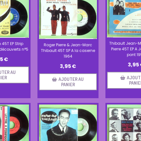
Thibault Jean-
45T EP Strip
Roger Pierre & Jean-Marc
Pierre 45T EP A J
découverts n°5
Thibault 45T SP A la caserne
pont 1
1964
95
€
3,95
3,95
€
UTER AU
AJOUT
IER
AJOUTER AU
PANIE
PANIER