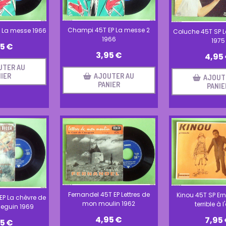
Champi 45T EP La messe 2
 La messe 1966
Coluche 45T SP L
1966
1975
95
€
3,95
€
4,95
UTER AU
AJOUTER AU
IER
AJOUT
PANIER
PANIE
Fernandel 45T EP Lettres de
Kinou 45T SP Ern
EP La chèvre de
mon moulin 1962
terrible à l
eguin 1969
4,95
€
7,95
95
€