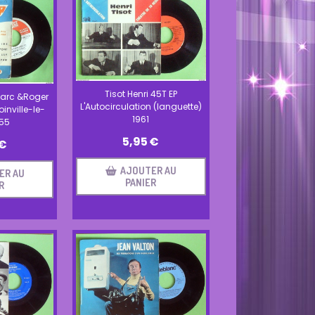
Tisot Henri 45T EP
Marc &Roger
L'Autocirculation (languette)
oinville-le-
1961
955
5,95
€
€
AJOUTER AU
ER AU
PANIER
R