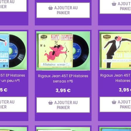
UTER AU
AJOUT
IER
AJOUTER AU
PANIE
PANIER
Rigaux Jean 45T 
T EP Histoires
Rigaux Jean 45T EP Histoires
Histoires
 un peu n°1
sensas n°6
3,95
95
€
3,95
€
AJOUT
UTER AU
AJOUTER AU
PANIE
IER
PANIER