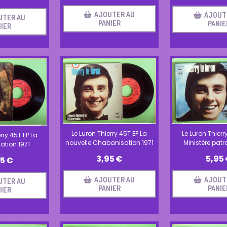
AJOUTER AU
AJOUT
UTER AU
PANIER
PANIE
IER
Le Luron Thierry 45T EP La
Le Luron Thierr
rry 45T EP La
nouvelle Chabanisation 1971
Ministère patr
ation 1971
3,95
€
5,95
95
€
AJOUTER AU
AJOUT
UTER AU
PANIER
PANIE
IER