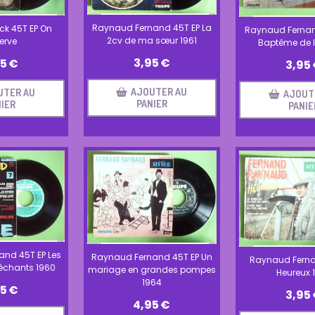
Raynaud Fernand 45T EP La
ck 45T EP On
Raynaud Fernan
2cv de ma sœur 1961
erve
Baptême de l'
3,95
€
95
€
3,95
AJOUTER AU
UTER AU
AJOUT
PANIER
IER
PANIE
nd 45T EP Les
Raynaud Fernand 45T EP Un
Raynaud Ferna
échants 1960
mariage en grandes pompes
Heureux 
1964
95
€
3,95
4,95
€