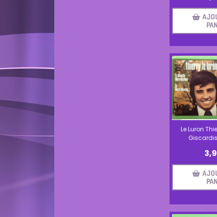
AJO
PAN
Le Luron Thie
Giscardis
3,
AJO
PAN