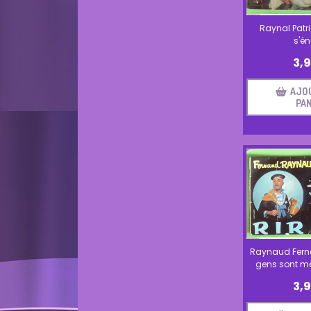
Raynal Patri
s'én
3,
AJO
PAN
Raynaud Ferna
gens sont m
3,