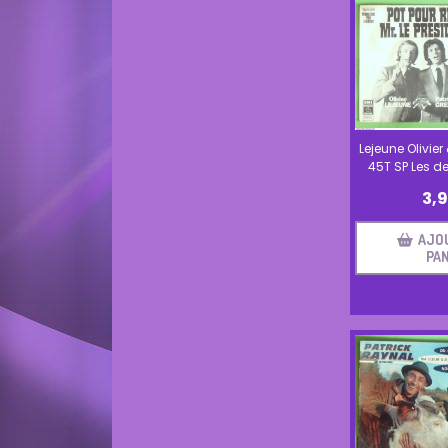
Lejeune Olivier
45T SP Les de
3,
AJO
PAN