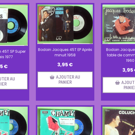
Bodoin Jacques 45T EP Après
Bodoin Jacques
45T SP Super
minuit 1958
table de comm
is 1977
1960
3,95
€
95
€
3,95
AJOUTER AU
UTER AU
PANIER
AJOUT
IER
PANIE