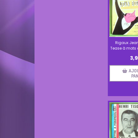
Rigaux Jean 
Tease à mots 
3,
AJO
PAN