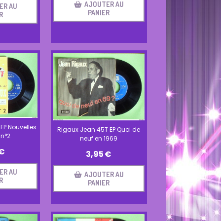
AJOUTER AU
ER AU
PANIER
R
EP Nouvelles
Rigaux Jean 45T EP Quoi de
 n°2
neuf en 1969
€
3,95
€
ER AU
AJOUTER AU
R
PANIER