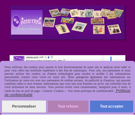
Nous utilisons des cookies pour assurer le bon fonctionnement de notre site et analyser notre trafic et
pour vous offrir une meilleure expérience à des fins de statistiques. Pour cela, nos partenaires et nous
peuvent utiliser des cookies ou d'autres technologies pour stocker et accéder à des informations
personnelles comme votre visite sur notre site. Nous partageons également des informations sur
l'utilisation de notre site avec nos partenaires de médias sociaux, de publicité et d'analyse, qui peuvent
combiner celles-ci avec d'autres informations que vous leur avez fournies ou qu'ils ont collectées lors de
votre utilisation de leurs services. Vous pouvez retirer votre consentement, enregistré pour 6 mois, à
Politique
l'aide du lien en pied de page « Gestion Cookies ». Voir notre politique de confidentialité :
de confidentialité
Personnaliser
Tout refuser
Tout accepter
R
apide, soignée, sécurisée
