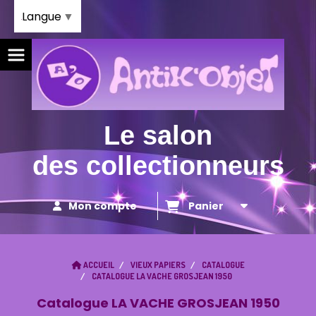
Panneau de gestion des cookies
Langue
▼
Le salon
des collectionneurs
Mon compte
Panier
ACCUEIL
VIEUX PAPIERS
CATALOGUE
CATALOGUE LA VACHE GROSJEAN 1950
Catalogue LA VACHE GROSJEAN 1950