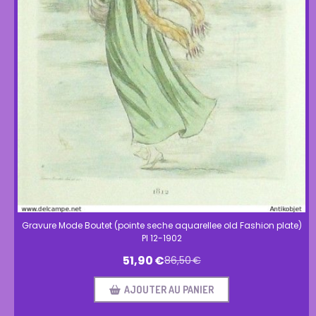
Gravure Mode Boutet (pointe seche aquarellee old Fashion plate)
Pl 12-1902
51,90
€
86,50
€
AJOUTER AU PANIER