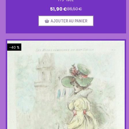
51,90
€
86,50
€
AJOUTER AU PANIER
-40 %