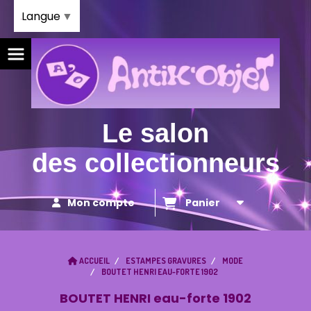
Panneau de gestion des cookies
Langue
▼
Le salon
des collectionneurs
Mon compte
Panier
ACCUEIL
ESTAMPES GRAVURES
MODE
BOUTET HENRI EAU-FORTE 1902
BOUTET HENRI eau-forte 1902