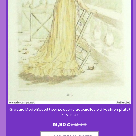
Gravure Mode Boutet (pointe seche aquarellee old Fashion plate)
Pl 16-1902
51,90
€
86,50
€