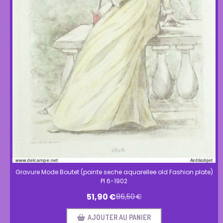
Gravure Mode Boutet (pointe seche aquarellee old Fashion plate)
Pl 6-1902
51,90
€
86,50
€
AJOUTER AU PANIER