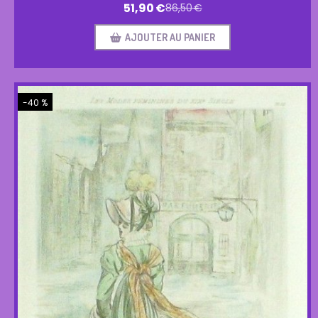
51,90
€
86,50
€
AJOUTER AU PANIER
-40 %