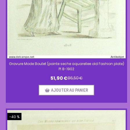
Gravure Mode Boutet (pointe seche aquarellee old Fashion plate)
Pl 8-1902
51,90
€
86,50
€
AJOUTER AU PANIER
-40 %