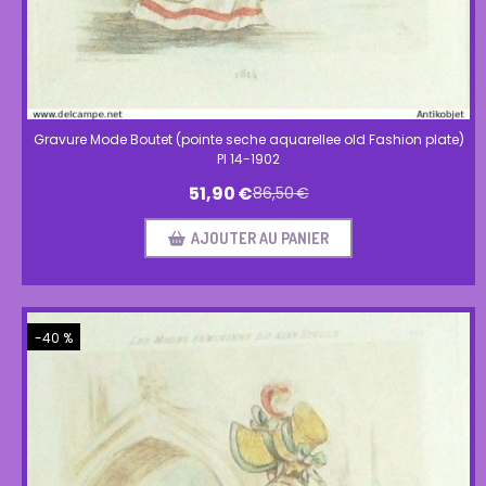
Gravure Mode Boutet (pointe seche aquarellee old Fashion plate)
Pl 14-1902
51,90
€
86,50
€
AJOUTER AU PANIER
-40 %