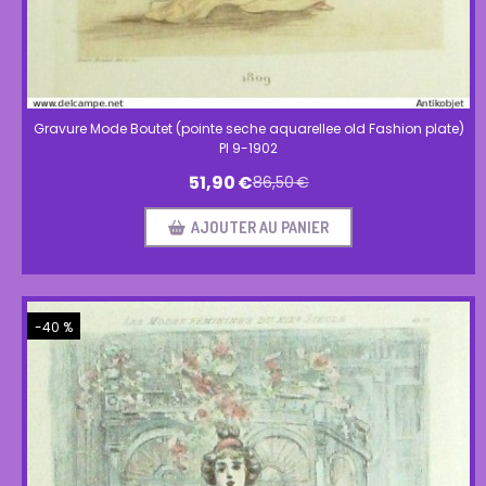
Gravure Mode Boutet (pointe seche aquarellee old Fashion plate)
Pl 9-1902
51,90
€
86,50
€
AJOUTER AU PANIER
-40 %