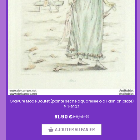
Gravure Mode Boutet (pointe seche aquarellee old Fashion plate)
Pl 1-1902
51,90
€
86,50
€
AJOUTER AU PANIER