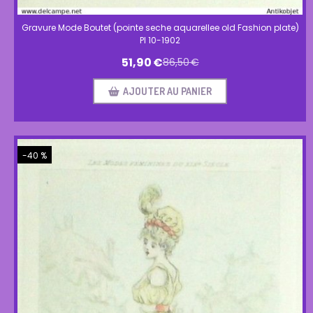
Gravure Mode Boutet (pointe seche aquarellee old Fashion plate)
Pl 10-1902
51,90
€
86,50
€
AJOUTER AU PANIER
-40 %