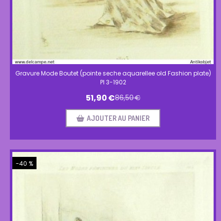
Gravure Mode Boutet (pointe seche aquarellee old Fashion plate)
Pl 3-1902
51,90
€
86,50
€
AJOUTER AU PANIER
-40 %