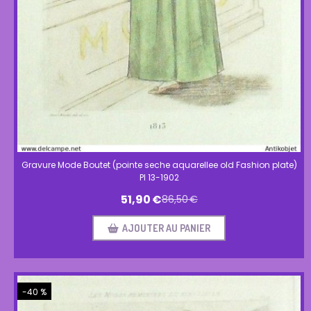
Gravure Mode Boutet (pointe seche aquarellee old Fashion plate)
Pl 13-1902
51,90
€
86,50
€
AJOUTER AU PANIER
-40 %