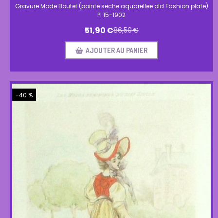
Gravure Mode Boutet (pointe seche aquarellee old Fashion plate)
Pl 15-1902
51,90
€
86,50
€
AJOUTER AU PANIER
-40 %