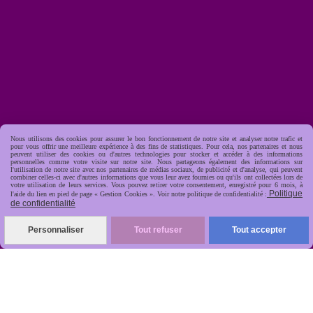
Nous utilisons des cookies pour assurer le bon fonctionnement de notre site et analyser notre trafic et
pour vous offrir une meilleure expérience à des fins de statistiques. Pour cela, nos partenaires et nous
peuvent utiliser des cookies ou d'autres technologies pour stocker et accéder à des informations
personnelles comme votre visite sur notre site. Nous partageons également des informations sur
l'utilisation de notre site avec nos partenaires de médias sociaux, de publicité et d'analyse, qui peuvent
combiner celles-ci avec d'autres informations que vous leur avez fournies ou qu'ils ont collectées lors de
votre utilisation de leurs services. Vous pouvez retirer votre consentement, enregistré pour 6 mois, à
Politique
l'aide du lien en pied de page « Gestion Cookies ». Voir notre politique de confidentialité :
de confidentialité
Personnaliser
Tout refuser
Tout accepter