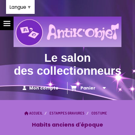
Panneau de gestion des cookies
Langue
▼
Le salon
des collectionneurs
Mon compte
Panier
ACCUEIL
ESTAMPES GRAVURES
COSTUME
Habits anciens d'époque