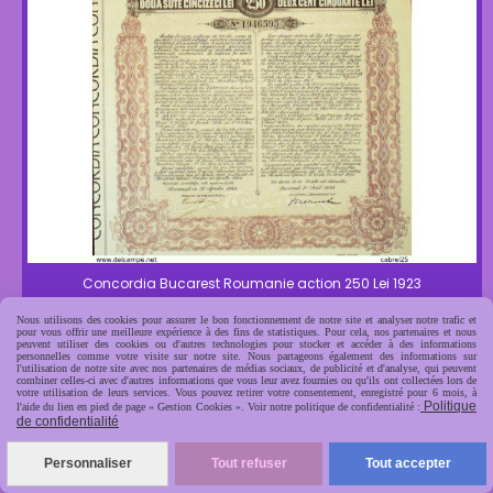
Concordia Bucarest Roumanie action 250 Lei 1923
5,00
€
Nous utilisons des cookies pour assurer le bon fonctionnement de notre site et analyser notre trafic et
pour vous offrir une meilleure expérience à des fins de statistiques. Pour cela, nos partenaires et nous
peuvent utiliser des cookies ou d'autres technologies pour stocker et accéder à des informations
personnelles comme votre visite sur notre site. Nous partageons également des informations sur
AJOUTER AU PANIER
l'utilisation de notre site avec nos partenaires de médias sociaux, de publicité et d'analyse, qui peuvent
combiner celles-ci avec d'autres informations que vous leur avez fournies ou qu'ils ont collectées lors de
votre utilisation de leurs services. Vous pouvez retirer votre consentement, enregistré pour 6 mois, à
Politique
l'aide du lien en pied de page « Gestion Cookies ». Voir notre politique de confidentialité :
de confidentialité
Personnaliser
Tout refuser
Tout accepter