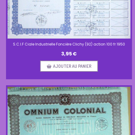
S.C.I.F Ciale Industrielle Foncière Clichy (92) action 100 fr 1950
3,95
€
AJOUTER AU PANIER