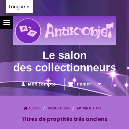
Panneau de gestion des cookies
Langue
▼
Le salon
des collectionneurs
Mon compte
Panier
ACCUEIL
VIEUX PAPIERS
ACTION & TITRE
Titres de proptités très anciens