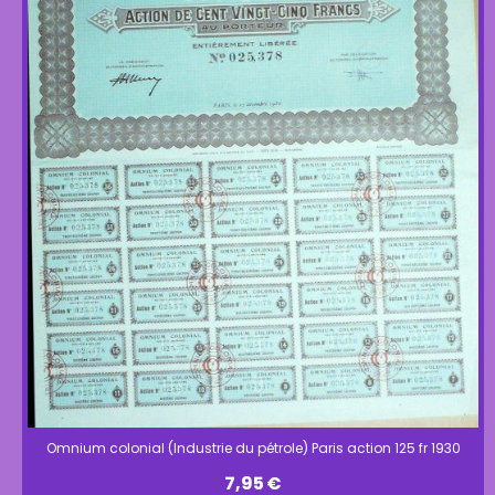
Omnium colonial (Industrie du pétrole) Paris action 125 fr 1930
7,95
€