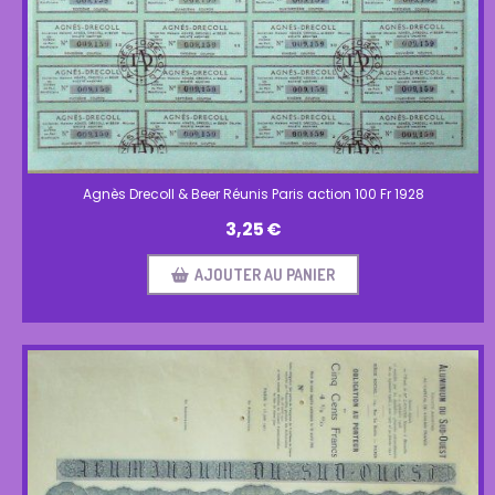
Agnès Drecoll & Beer Réunis Paris action 100 Fr 1928
3,25
€
AJOUTER AU PANIER