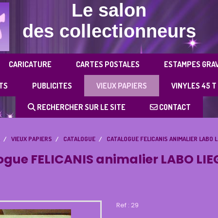
Le salon
des collectionneurs
CARICATURE
CARTES POSTALES
ESTAMPES GRA
TS
PUBLICITES
VIEUX PAPIERS
VINYLES 45 T
RECHERCHER SUR LE SITE
CONTACT
VIEUX PAPIERS
CATALOGUE
CATALOGUE FELICANIS ANIMALIER LABO L
gue FELICANIS animalier LABO LIE
Ref :
29