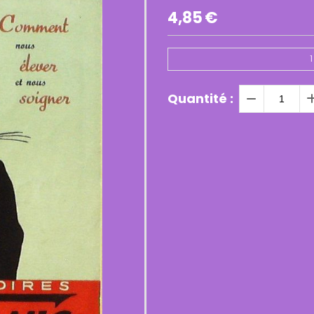
4,85
€
1
Quantité :