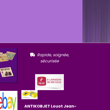
R
apide, soignée,

sécurisée
ANTIKOBJET
Louot
Jean-