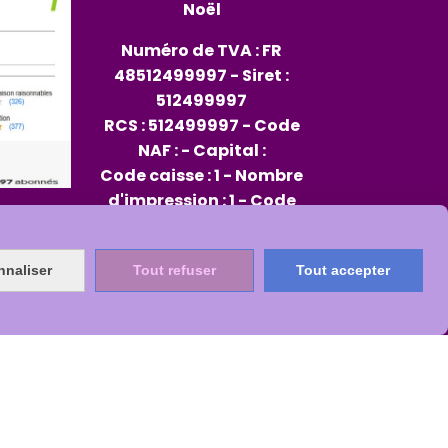
Noël
Numéro de TVA : FR
48512499997 - Siret :
512499997
RCS : 512499997 - Code
NAF : - Capital :
Code caisse : 1 - Nombre
d'impression : 1 - Code
opérateur : 96
Rep PAP FR334013_01JXMD
nnaliser
Tout refuser
Tout accepter
Citeo 564482
s
Mon Compte
Créer un site internet