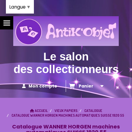
Panneau de gestion des cookies
Langue
▼
Le salon
des collectionneurs
Mon compte
Panier
ACCUEIL
VIEUX PAPIERS
CATALOGUE
CATALOGUE WANNER HORGEN MACHINES AUTOMATIQUES SUISSE 1920 55
Catalogue WANNER HORGEN machines