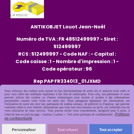
ANTIKOBJET
Louot
Jean-Noël
Numéro de TVA : FR 48512499997 - Siret :
512499997
RCS : 512499997 - Code NAF : - Capital :
Code caisse : 1 - Nombre d'impression : 1 -
Code opérateur : 96
Rep PAP FR334013_01JXMD
Nous utilisons des cookies pour assurer le bon fonctionnement de notre site et analyser notre trafic et
Citeo 564482
pour vous offrir une meilleure expérience à des fins de statistiques. Pour cela, nos partenaires et nous
peuvent utiliser des cookies ou d'autres technologies pour stocker et accéder à des informations
personnelles comme votre visite sur notre site. Nous partageons également des informations sur
l'utilisation de notre site avec nos partenaires de médias sociaux, de publicité et d'analyse, qui peuvent
combiner celles-ci avec d'autres informations que vous leur avez fournies ou qu'ils ont collectées lors de
Mentions Légales
Conditions générales de vente
votre utilisation de leurs services. Vous pouvez retirer votre consentement, enregistré pour 6 mois, à
Politique
l'aide du lien en pied de page « Gestion Cookies ». Voir notre politique de confidentialité :
Politique de confidentialité
Gestion cookies
de confidentialité
Mon Compte
Créer un site internet
Personnaliser
Tout refuser
Tout accepter