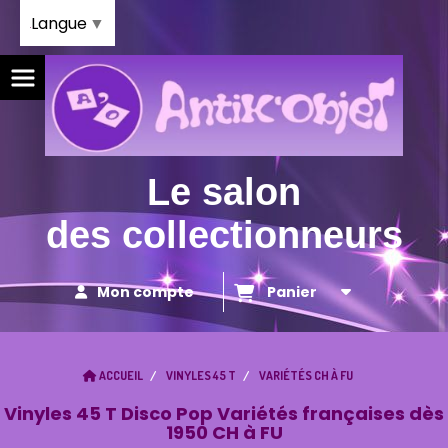
Panneau de gestion des cookies
Langue
▼
Le salon
des collectionneurs
Mon compte
Panier
ACCUEIL
VINYLES 45 T
VARIÉTÉS CH À FU
Vinyles 45 T Disco Pop Variétés françaises dès
1950 CH à FU