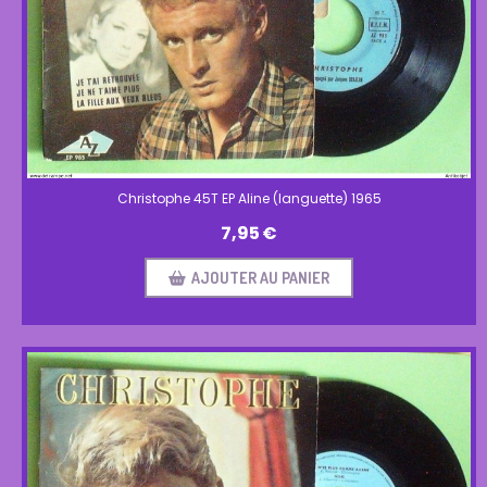
Christophe 45T EP Aline (languette) 1965
7,95
€
AJOUTER AU PANIER