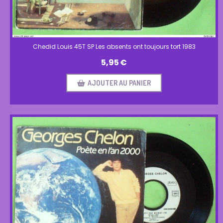
Chedid Louis 45T SP Les absents ont toujours tort 1983
5,95
€
AJOUTER AU PANIER