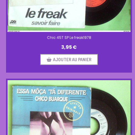
Chic 45T SP Le freak1978
3,95
€
AJOUTER AU PANIER