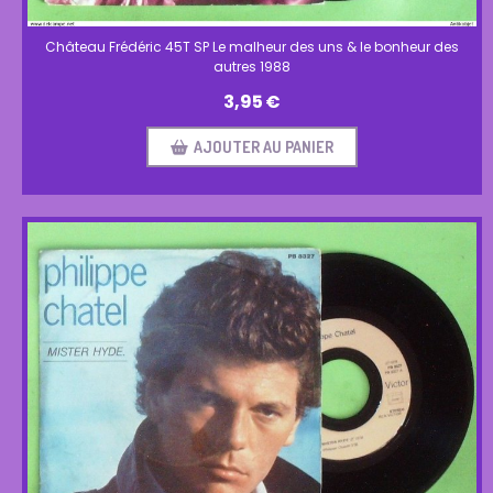
Château Frédéric 45T SP Le malheur des uns & le bonheur des
autres 1988
3,95
€
AJOUTER AU PANIER