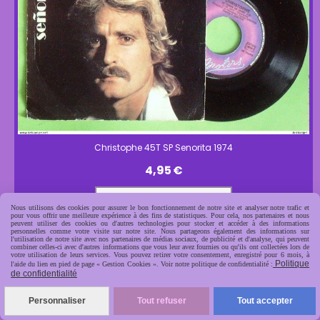
Christophe 45T SP Senorita 1974
4,95
€
AJOUTER AU PANIER
Nous utilisons des cookies pour assurer le bon fonctionnement de notre site et analyser notre trafic et
pour vous offrir une meilleure expérience à des fins de statistiques. Pour cela, nos partenaires et nous
peuvent utiliser des cookies ou d'autres technologies pour stocker et accéder à des informations
personnelles comme votre visite sur notre site. Nous partageons également des informations sur
l'utilisation de notre site avec nos partenaires de médias sociaux, de publicité et d'analyse, qui peuvent
combiner celles-ci avec d'autres informations que vous leur avez fournies ou qu'ils ont collectées lors de
votre utilisation de leurs services. Vous pouvez retirer votre consentement, enregistré pour 6 mois, à
Politique
l'aide du lien en pied de page « Gestion Cookies ». Voir notre politique de confidentialité :
de confidentialité
Personnaliser
Tout refuser
Tout accepter