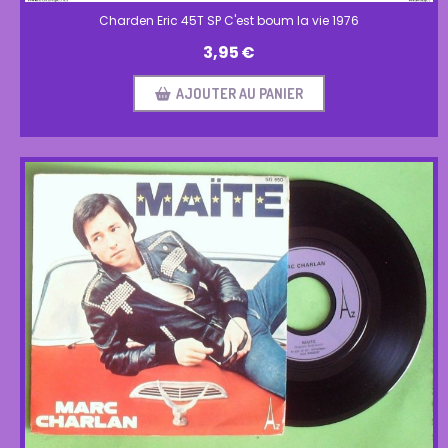
Charden Eric 45T SP C'est boum la vie 1976
3,95
€
AJOUTER AU PANIER