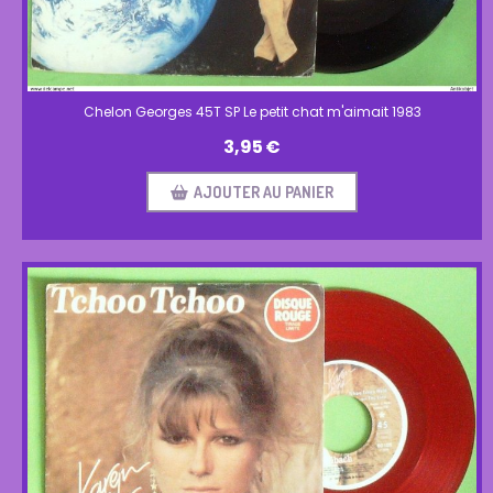
Chelon Georges 45T SP Le petit chat m'aimait 1983
3,95
€
AJOUTER AU PANIER