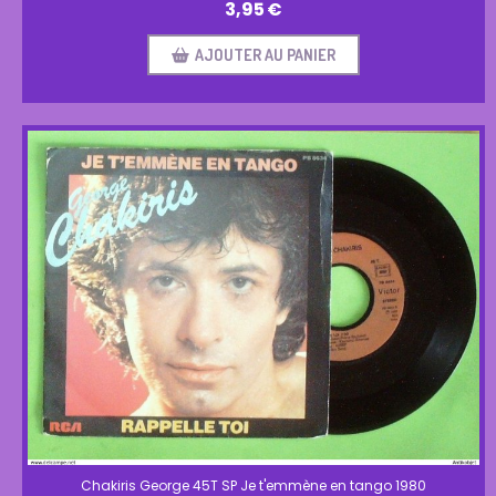
3,95
€
AJOUTER AU PANIER
Chakiris George 45T SP Je t'emmène en tango 1980