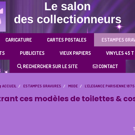
Le salon
des collectionneurs
CARICATURE
CARTES POSTALES
ESTAMPES GRA
TS
PUBLICITES
VIEUX PAPIERS
VINYLES 45 T
RECHERCHER SUR LE SITE
CONTACT
ACCUEIL
ESTAMPES GRAVURES
MODE
L'ELEGANCE PARISIENNE 187
trant ces modèles de toilettes & c
T