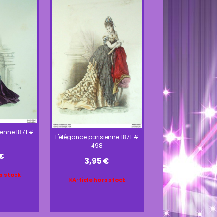
ienne 1871 #
L'élégance parisienne 1871 #
498
€
3,95
€
s stock
Article hors stock