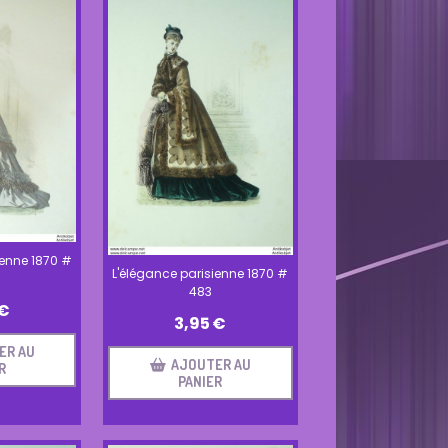
ienne 1870 #
L'élégance parisienne 1870 #
483
€
3,95
€
ER AU
AJOUTER AU
R
PANIER