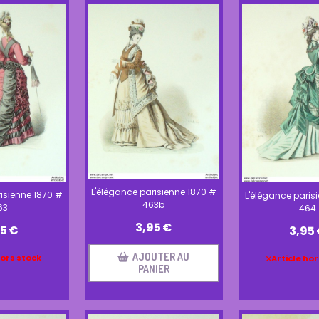
L'élégance parisienne 1870 #
isienne 1870 #
L'élégance paris
463b
63
464
3,95
€
95
€
3,95
AJOUTER AU
hors stock
Article hor
PANIER