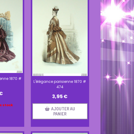
ienne 1870 #
L'élégance parisienne 1870 #
474
€
3,95
€
s stock
AJOUTER AU
PANIER