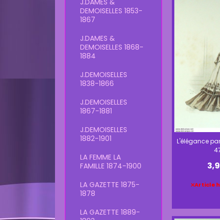
J.DAMES &
DEMOISELLES 1853-
1867
J.DAMES &
DEMOISELLES 1868-
1884
J.DEMOISELLES
1838-1866
J.DEMOISELLES
1867-1881
J.DEMOISELLES
1882-1901
L'élégance par
4
LA FEMME LA
3,
FAMILLE 1874-1900
LA GAZETTE 1875-
Article 
1878
LA GAZETTE 1889-