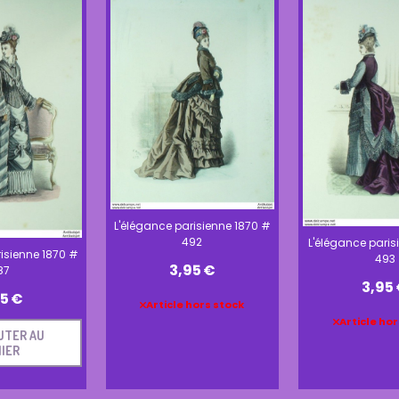
L'élégance parisienne 1870 #
492
L'élégance paris
isienne 1870 #
493
3,95
€
87
3,95
95
€
Article hors stock
Article hor
UTER AU
IER