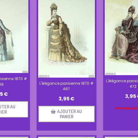
isienne 1870 #
L'élégance paris
L'élégance parisienne 1870 #
66
472
467
95
€
3,95
3,95
€
UTER AU
Article hor
AJOUTER AU
IER
PANIER