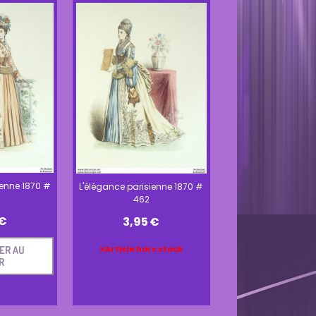
ienne 1870 #
L'élégance parisienne 1870 #
462
€
3,95
€
Article hors stock
ER AU
R