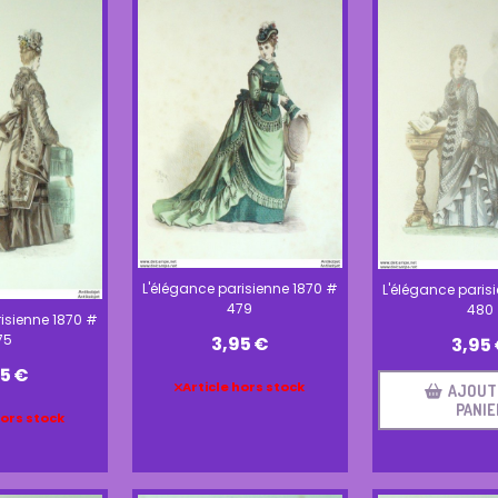
L'élégance parisienne 1870 #
L'élégance paris
479
480
isienne 1870 #
75
3,95
€
3,95
95
€
Article hors stock
AJOUT
PANIE
hors stock