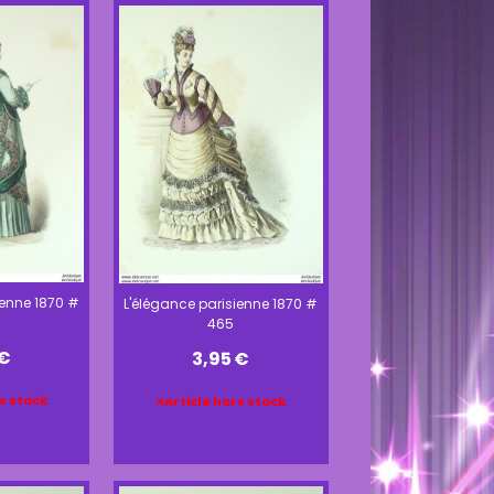
ienne 1870 #
L'élégance parisienne 1870 #
465
€
3,95
€
s stock
Article hors stock