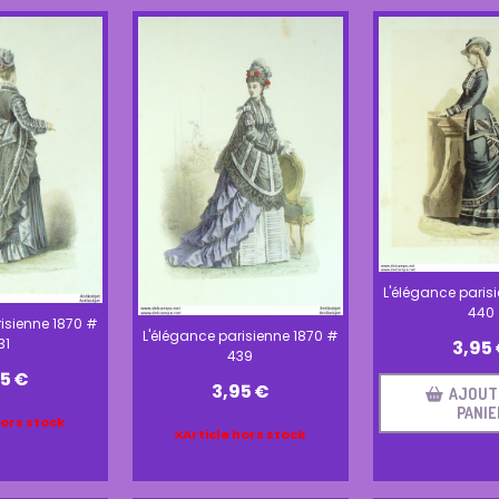
L'élégance paris
440
isienne 1870 #
L'élégance parisienne 1870 #
31
3,95
439
95
€
3,95
€
AJOUT
PANIE
hors stock
Article hors stock