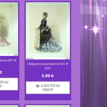
ienne 1871 #
L'élégance parisienne 1871 #
505
€
3,95
€
ER AU
AJOUTER AU
R
PANIER