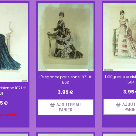
L'élégance paris
L'élégance parisienne 1871 #
504
503
isienne 1871 #
3,95
3,95
€
01
95
€
AJOUT
AJOUTER AU
PANIE
PANIER
hors stock