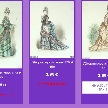
L'élégance parisienne 1870 #
L'élégance paris
459
461
isienne 1870 #
3,95
€
3,95
55
Article hors stock
95
€
AJOUT
PANIE
hors stock