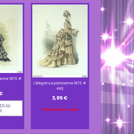
ienne 1870 #
L'élégance parisienne 1870 #
443
€
3,95
€
ER AU
Article hors stock
R