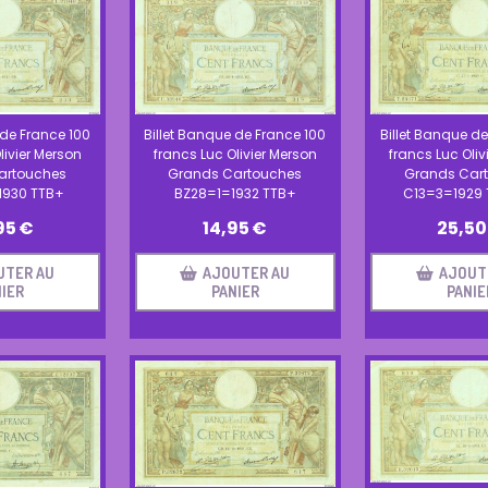
 de France 100
Billet Banque de
Billet Banque de France 100
livier Merson
francs Luc Oliv
francs Luc Olivier Merson
artouches
Grands Car
Grands Cartouches
1930 TTB+
C13=3=1929
BZ28=1=1932 TTB+
95
€
25,50
14,95
€
UTER AU
AJOUT
AJOUTER AU
IER
PANIE
PANIER