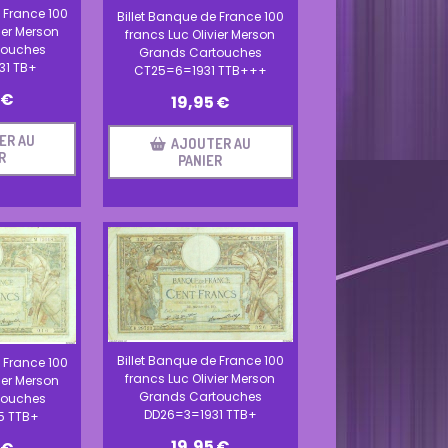
 France 100
Billet Banque de France 100
ier Merson
francs Luc Olivier Merson
touches
Grands Cartouches
31 TB+
CT25=6=1931 TTB+++
€
19,95
€
ER AU
AJOUTER AU
R
PANIER
Billet Banque de France 100
 France 100
francs Luc Olivier Merson
ier Merson
Grands Cartouches
touches
DD26=3=1931 TTB+
5 TTB+
19,95
€