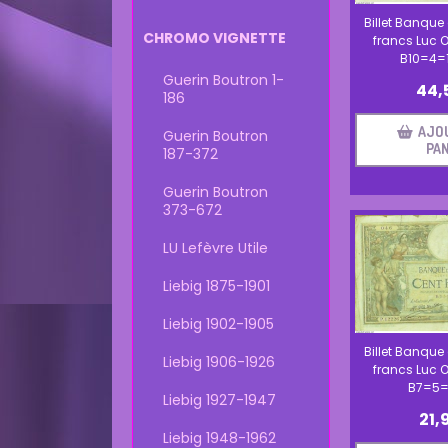
Billet Banque
CHROMO VIGNETTE
francs Luc O
B10=4=1
Guerin Boutron 1-
44,
186
AJO
Guerin Boutron
PAN
187-372
Guerin Boutron
373-672
LU Lefèvre Utile
Liebig 1875-1901
Liebig 1902-1905
Billet Banque
Liebig 1906-1926
francs Luc O
B7=5=
Liebig 1927-1947
21,
Liebig 1948-1962