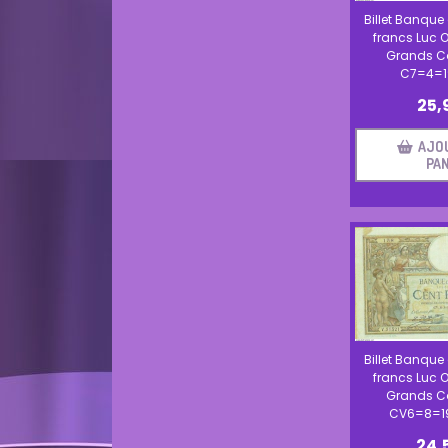
Billet Banque
francs Luc O
Grands C
C7=4=1
25,
AJO
PAN
Billet Banque
francs Luc O
Grands C
CV6=8=19
24,