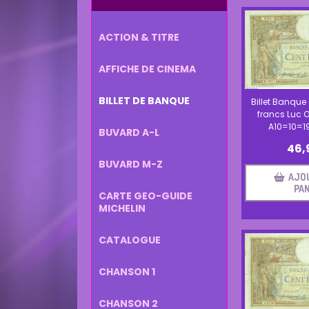
ACTION & TITRE
AFFICHE DE CINEMA
BILLET DE BANQUE
Billet Banque
francs Luc O
A10=10=1
BUVARD A-L
46,
BUVARD M-Z
AJO
PAN
CARTE GEO-GUIDE
MICHELIN
CATALOGUE
CHANSON 1
CHANSON 2