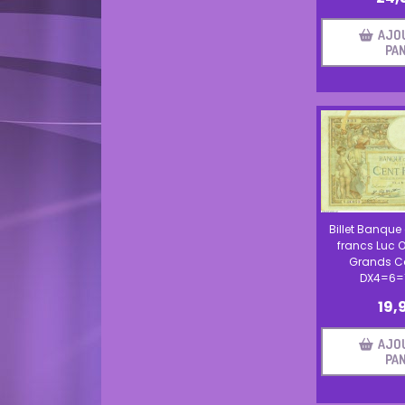
AJO
PAN
Billet Banque
francs Luc O
Grands C
DX4=6=1
19,
AJO
PAN