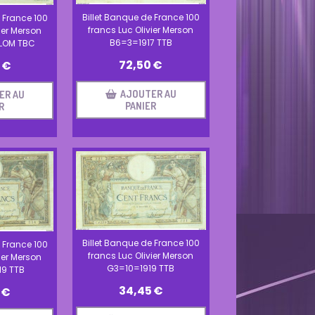
Billet Banque de France 100
 France 100
francs Luc Olivier Merson
ier Merson
B6=3=1917 TTB
LOM TBC
72,50
€
€
AJOUTER AU
ER AU
PANIER
R
Billet Banque de France 100
 France 100
francs Luc Olivier Merson
ier Merson
G3=10=1919 TTB
19 TTB
34,45
€
€