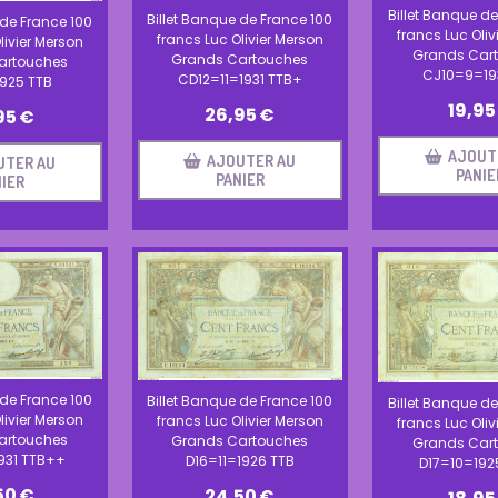
Billet Banque de
Billet Banque de France 100
 de France 100
francs Luc Oliv
francs Luc Olivier Merson
livier Merson
Grands Car
Grands Cartouches
artouches
CJ10=9=19
CD12=11=1931 TTB+
925 TTB
19,95
26,95
€
95
€
AJOUT
AJOUTER AU
UTER AU
PANIE
PANIER
IER
 de France 100
Billet Banque de France 100
Billet Banque de
livier Merson
francs Luc Olivier Merson
francs Luc Oliv
artouches
Grands Cartouches
Grands Car
31 TTB++
D16=11=1926 TTB
D17=10=192
50
€
24,50
€