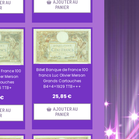
AJOUTER AU
ER AU
PANIER
R
Billet Banque de France 100
 France 100
francs Luc Olivier Merson
ier Merson
Grands Cartouches
touches
B4=4=1929 TTB+++
6 TTB+
25,85
€
€
AJOUTER AU
ER AU
PANIER
R