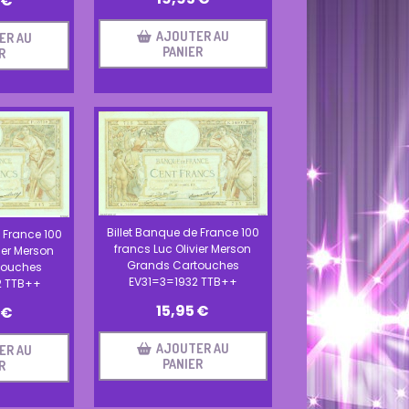
€
AJOUTER AU
ER AU
PANIER
R
Billet Banque de France 100
 France 100
francs Luc Olivier Merson
ier Merson
Grands Cartouches
touches
EV31=3=1932 TTB++
2 TTB++
15,95
€
€
AJOUTER AU
ER AU
PANIER
R