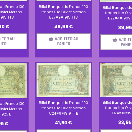
Billet Banque de France 100
 de France 100
Billet Banque de
francs Luc Olivier Merson
livier Merson
francs Luc Oliv
B27=9=1915 TTB
915 TTB
B22=4=1909 
49,95
€
50
€
39,95
AJOUTER AU
UTER AU
AJOUT
PANIER
IER
PANIE
Billet Banque de
Billet Banque de France 100
 de France 100
francs Luc Oliv
francs Luc Olivier Merson
livier Merson
D24=10=19
C24=9=1919 TTB
1925 B
33,95
41,50
€
95
€