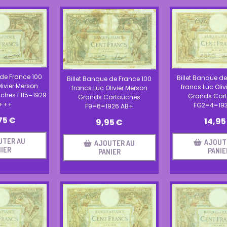
 de France 100
Billet Banque de
Billet Banque de France 100
livier Merson
francs Luc Oliv
francs Luc Olivier Merson
ches F115=1929
Grands Car
Grands Cartouches
+++
FG2=4=193
F9=6=1926 AB+
75
€
14,95
9,95
€
UTER AU
AJOUT
AJOUTER AU
IER
PANIE
PANIER