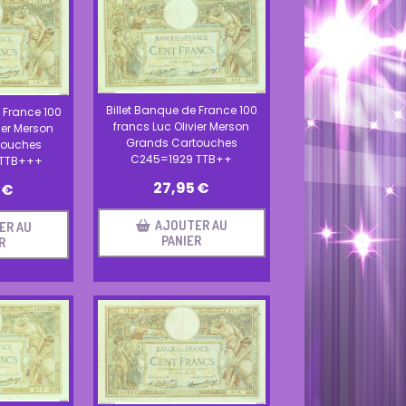
Billet Banque de France 100
 France 100
francs Luc Olivier Merson
ier Merson
Grands Cartouches
touches
C245=1929 TTB++
 TTB+++
27,95
€
€
AJOUTER AU
ER AU
PANIER
R