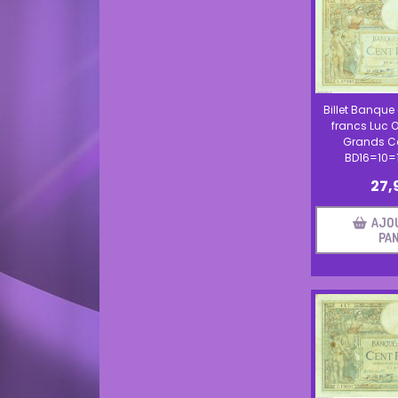
Billet Banque
francs Luc O
Grands C
BD16=10=
27,
AJO
PAN