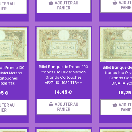
AJOUT
AJOUTER AU
UTER AU
PANIE
PANIER
IER
Billet Banque de France 100
Billet Banque de
 de France 100
francs Luc Olivier Merson
francs Luc Oliv
livier Merson
Grands Cartouches
Grands Car
artouches
AP27=10=1932 TTB++
B15=11=192
926 TTB
14,45
€
18,25
95
€
AJOUTER AU
AJOUT
UTER AU
PANIER
PANIE
IER