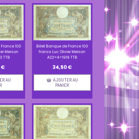
 France 100
Billet Banque de France 100
ier Merson
francs Luc Olivier Merson
3 TTB
A22=4=1919 TTB
€
34,50
€
ER AU
AJOUTER AU
R
PANIER