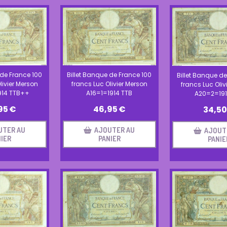
 de France 100
Billet Banque de France 100
Billet Banque de
livier Merson
francs Luc Olivier Merson
francs Luc Oliv
914 TTB++
A16=1=1914 TTB
A20=2=191
95
€
46,95
€
34,50
UTER AU
AJOUTER AU
AJOUT
IER
PANIER
PANIE