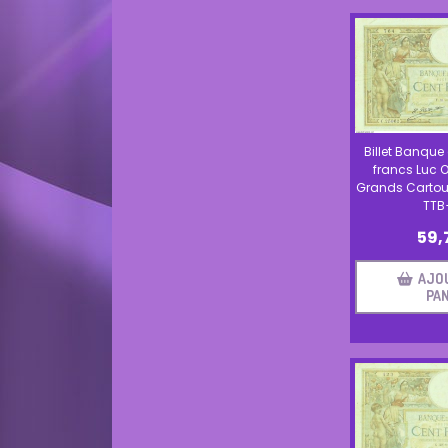
Billet Banque
francs Luc O
Grands Cartou
TTB
59,
AJO
PAN