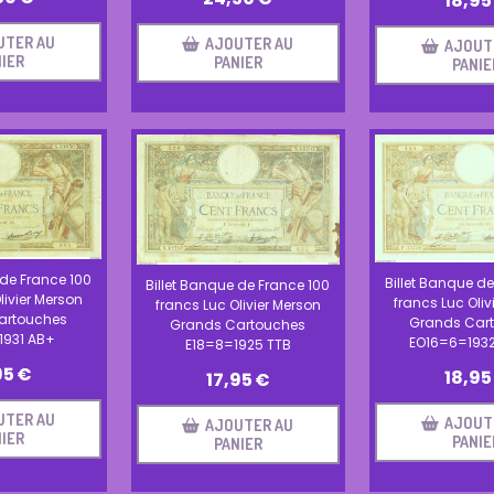
18,95
UTER AU
AJOUTER AU
AJOUT
IER
PANIER
PANIE
 de France 100
Billet Banque de
Billet Banque de France 100
livier Merson
francs Luc Oliv
francs Luc Olivier Merson
artouches
Grands Car
Grands Cartouches
931 AB+
EO16=6=193
E18=8=1925 TTB
95
€
18,95
17,95
€
UTER AU
AJOUT
AJOUTER AU
IER
PANIE
PANIER