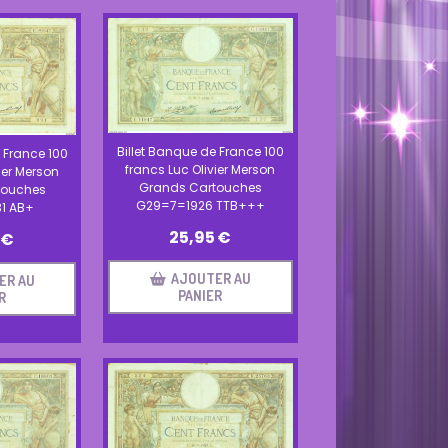
Billet Banque de France 100
 France 100
francs Luc Olivier Merson
ier Merson
Grands Cartouches
touches
G29=7=1926 TTB+++
1 AB+
25,95
€
€
AJOUTER AU
ER AU
PANIER
R