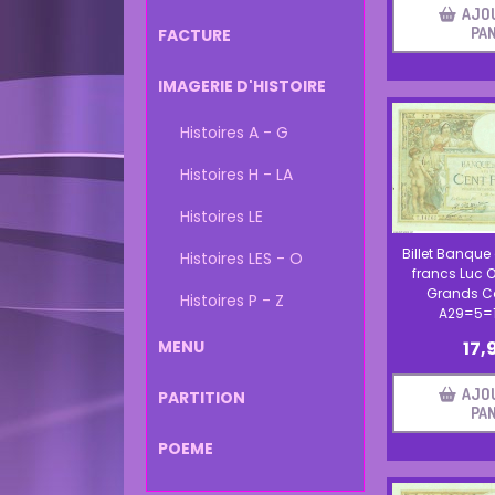
AJO
PAN
FACTURE
IMAGERIE D'HISTOIRE
Histoires A - G
Histoires H - LA
Histoires LE
Billet Banque
Histoires LES - O
francs Luc O
Grands C
Histoires P - Z
A29=5=1
17,
MENU
AJO
PARTITION
PAN
POEME