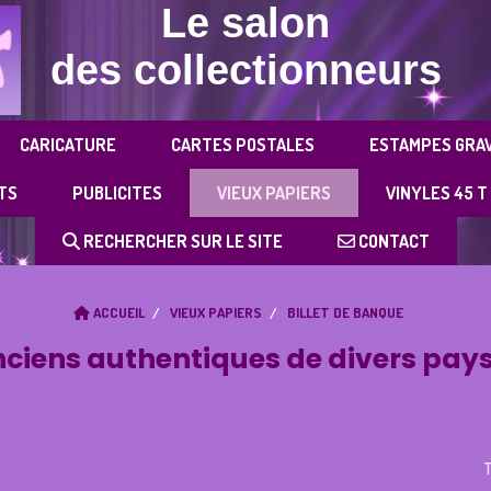
Le salon
des collectionneurs
CARICATURE
CARTES POSTALES
ESTAMPES GRA
TS
PUBLICITES
VIEUX PAPIERS
VINYLES 45 T
RECHERCHER SUR LE SITE
CONTACT
ACCUEIL
VIEUX PAPIERS
BILLET DE BANQUE
nciens authentiques de divers pay
T