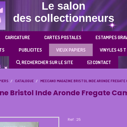
Le salon
des collectionneurs
CARICATURE
CARTES POSTALES
ESTAMPES GRA
TS
PUBLICITES
VIEUX PAPIERS
VINYLES 45 T
RECHERCHER SUR LE SITE
CONTACT
PIERS
CATALOGUE
MECCANO MAGAZINE BRISTOL INDE ARONDE FREGATE C
 Bristol Inde Aronde Fregate Cami
Ref :
25