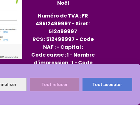
Noël
Numéro de TVA : FR
48512499997 - Siret :
512499997
RCS : 512499997 - Code
NAF : - Capital :
Code caisse : 1 - Nombre
d'impression : 1 - Code
opérateur : 96
Rep PAP FR334013_01JXMD
nnaliser
Tout refuser
Tout accepter
Citeo 564482
s
Mon Compte
Créer un site internet