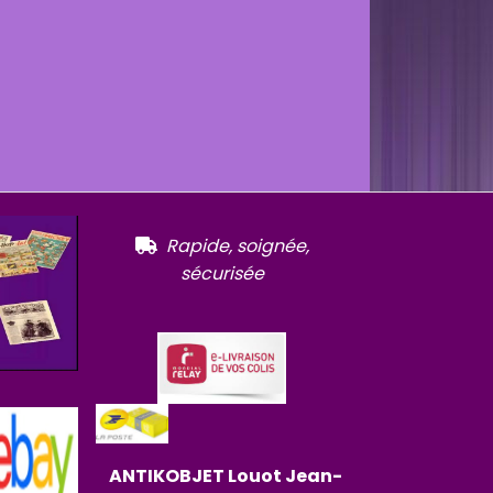
R
apide, soignée,

sécurisée
ANTIKOBJET
Louot
Jean-