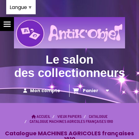
Panneau de gestion des cookies
Langue
▼
Le salon
des collectionneurs
Mon compte
Panier
ACCUEIL
VIEUX PAPIERS
CATALOGUE
CATALOGUE MACHINES AGRICOLES FRANÇAISES 1910
Catalogue MACHINES AGRICOLES françaises