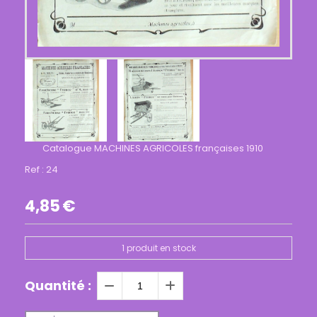
Catalogue MACHINES AGRICOLES françaises 1910
Ref :
24
4,85
€
1
produit en stock
Quantité :