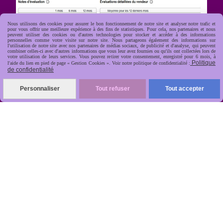
Nous utilisons des cookies pour assurer le bon fonctionnement de notre site et analyser notre trafic et
pour vous offrir une meilleure expérience à des fins de statistiques. Pour cela, nos partenaires et nous
peuvent utiliser des cookies ou d'autres technologies pour stocker et accéder à des informations
personnelles comme votre visite sur notre site. Nous partageons également des informations sur
l'utilisation de notre site avec nos partenaires de médias sociaux, de publicité et d'analyse, qui peuvent
combiner celles-ci avec d'autres informations que vous leur avez fournies ou qu'ils ont collectées lors de
votre utilisation de leurs services. Vous pouvez retirer votre consentement, enregistré pour 6 mois, à
Politique
l'aide du lien en pied de page « Gestion Cookies ». Voir notre politique de confidentialité :
de confidentialité
R
apide, soignée, sécurisée

Personnaliser
Tout refuser
Tout accepter