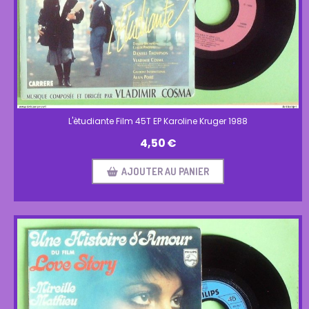
L'ètudiante Film 45T EP Karoline Kruger 1988
4,50
€
AJOUTER AU PANIER