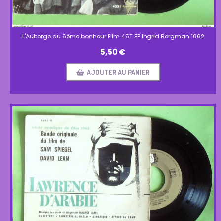
L'Auberge du 6ème bonheur Film 45T EP Ingrid Bergman 1962
5,50
€
AJOUTER AU PANIER