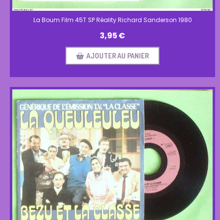
La Boum Film 45T SP Rèality Richard Sanderson 1980
3,95
€
AJOUTER AU PANIER