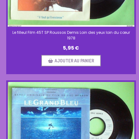
Le filleul Film 45T SP Roussos Demis Loin des yeux loin du cœur
1978
5,95
€
AJOUTER AU PANIER