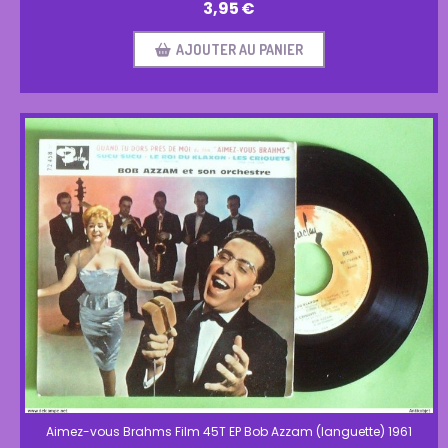
3,95
€
AJOUTER AU PANIER
Aimez-vous Brahms Film 45T EP Bob Azzam (languette) 1961