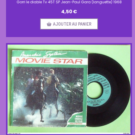
Gorri le diable Tv 45T SP Jean-Paul Gara (languette) 1968
4,50
€
AJOUTER AU PANIER