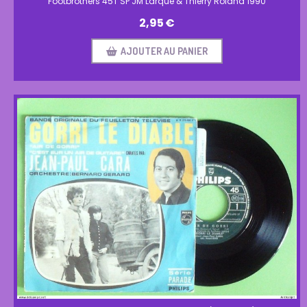
Footbrothers 45T SP JM Larquè & Thierry Roland 1990
2,95
€
AJOUTER AU PANIER