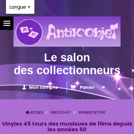
Panneau de gestion des cookies
Langue
▼
Le salon
des collectionneurs
Mon compte
Panier
ACCUEIL
VINYLES 45 T
MUSIQUE DE FILM
Vinyles 45 tours des muaisues de films depuis
les années 50