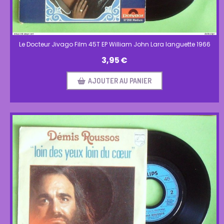
Le Docteur Jivago Film 45T EP William John Lara languette 1966
3,95
€
AJOUTER AU PANIER