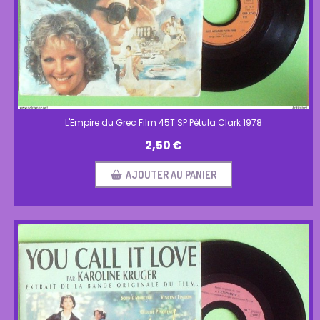
L'Empire du Grec Film 45T SP Pètula Clark 1978
2,50
€
AJOUTER AU PANIER