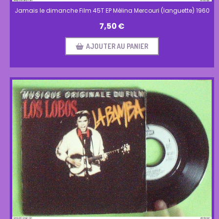
Jamais le dimanche Film 45T EP Mèlina Mercouri (languette) 1960
7,50
€
AJOUTER AU PANIER