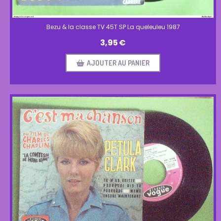
Bezu & la classe TV 45T SP La queleuleu 1987
3,95
€
AJOUTER AU PANIER