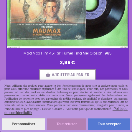
Mad Max Film 45T SP Turner Tina Mel Gibson 1985
3,95
€
AJOUTER AU PANIER
Nous utilisons des cookies pour assurer le bon fonctionnement de notre site et analyser notre trafic et
pour vous offrir une meilleure expérience à des fins de statistiques. Pour cela, nos partenaires et nous
peuvent utiliser des cookies ou d'autres technologies pour stocker et accéder à des informations
personnelles comme votre visite sur notre site. Nous partageons également des informations sur
l'utilisation de notre site avec nos partenaires de médias sociaux, de publicité et d'analyse, qui peuvent
combiner celles-ci avec d'autres informations que vous leur avez fournies ou qu'ils ont collectées lors de
votre utilisation de leurs services. Vous pouvez retirer votre consentement, enregistré pour 6 mois, à
Politique
l'aide du lien en pied de page « Gestion Cookies ». Voir notre politique de confidentialité :
de confidentialité
Personnaliser
Tout refuser
Tout accepter