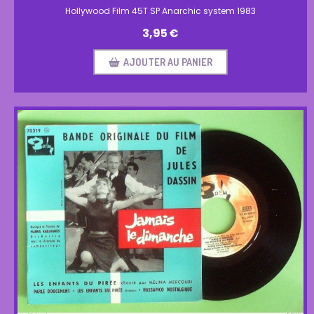
Hollywood Film 45T SP Anarchic system 1983
3,95
€
AJOUTER AU PANIER