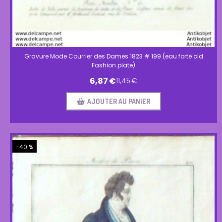
Gravure Mode Courrier des Dames 1823 # 199 (eau forte old
Fashion plate)
6,87
€
11,45
€
AJOUTER AU PANIER
-40 %