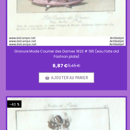
Gravure Mode Courrier des Dames 1823 # 195 (eau forte old
Fashion plate)
6,87
€
11,45
€
AJOUTER AU PANIER
-40 %