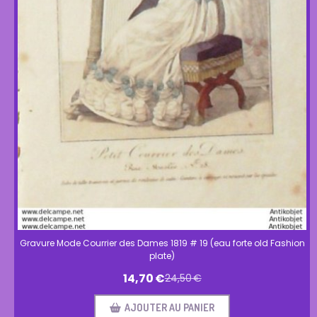
Gravure Mode Courrier des Dames 1819 # 19 (eau forte old Fashion
plate)
14,70
€
24,50
€
AJOUTER AU PANIER