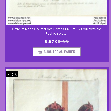
Gravure Mode Courrier des Dames 1823 # 197 (eau forte old
Fashion plate)
6,87
€
11,45
€
AJOUTER AU PANIER
-40 %