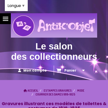
Panneau de gestion des cookies
Langue
▼
Le salon
des collectionneurs
Mon compte
Panier
ACCUEIL
ESTAMPES GRAVURES
MODE
COURRIER DES DAMES 1819-1825
Gravures illustrant ces modèles de toilettes &