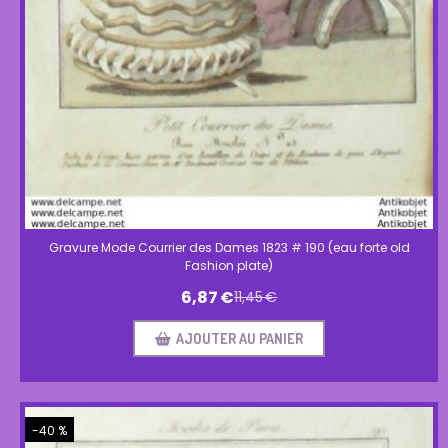
Gravure Mode Courrier des Dames 1823 # 190 (eau forte old
Fashion plate)
6,87
€
11,45
€
AJOUTER AU PANIER
-40 %