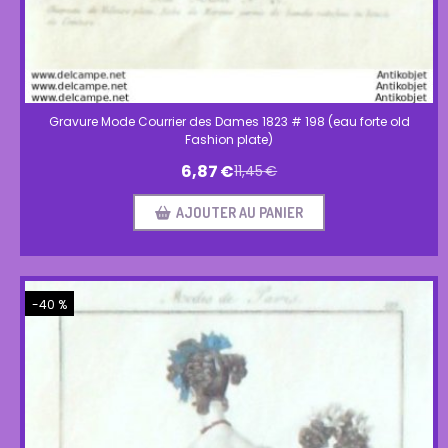
Gravure Mode Courrier des Dames 1823 # 198 (eau forte old
Fashion plate)
6,87
€
11,45
€
AJOUTER AU PANIER
-40 %