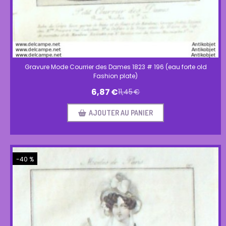
Gravure Mode Courrier des Dames 1823 # 196 (eau forte old
Fashion plate)
6,87
€
11,45
€
AJOUTER AU PANIER
-40 %