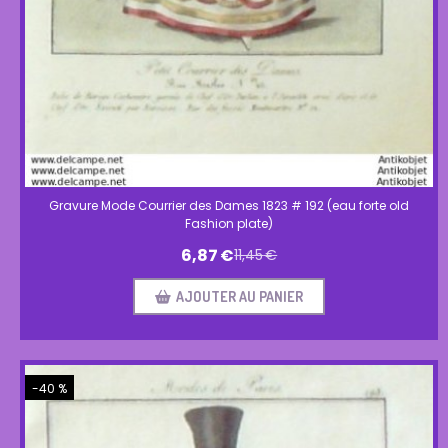
Gravure Mode Courrier des Dames 1823 # 192 (eau forte old
Fashion plate)
6,87
€
11,45
€
AJOUTER AU PANIER
-40 %