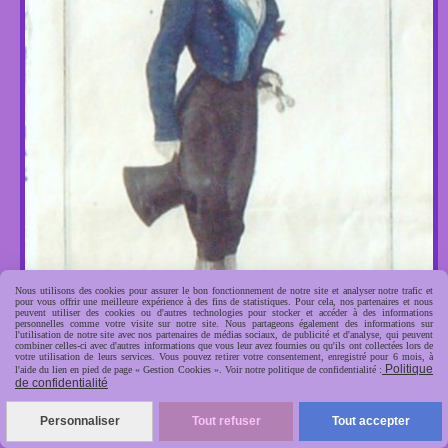
Nous utilisons des cookies pour assurer le bon fonctionnement de notre site et analyser notre trafic et
pour vous offrir une meilleure expérience à des fins de statistiques. Pour cela, nos partenaires et nous
peuvent utiliser des cookies ou d'autres technologies pour stocker et accéder à des informations
personnelles comme votre visite sur notre site. Nous partageons également des informations sur
l'utilisation de notre site avec nos partenaires de médias sociaux, de publicité et d'analyse, qui peuvent
combiner celles-ci avec d'autres informations que vous leur avez fournies ou qu'ils ont collectées lors de
votre utilisation de leurs services. Vous pouvez retirer votre consentement, enregistré pour 6 mois, à
Politique
l'aide du lien en pied de page « Gestion Cookies ». Voir notre politique de confidentialité :
de confidentialité
Personnaliser
Tout refuser
Tout accepter