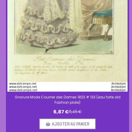
Gravure Mode Courrier des Dames 1823 # 133 (eau forte old
Fashion plate)
6,87
€
11,45
€
AJOUTER AU PANIER