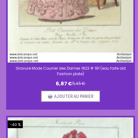
Gravure Mode Courrier des Dames 1823 # 191 (eau forte old
Fashion plate)
6,87
€
11,45
€
AJOUTER AU PANIER
-40 %