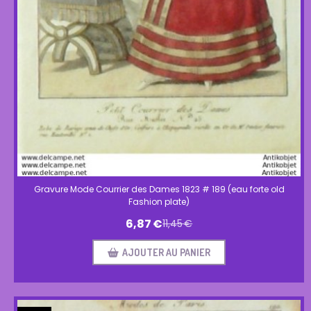
Gravure Mode Courrier des Dames 1823 # 189 (eau forte old
Fashion plate)
6,87
€
11,45
€
AJOUTER AU PANIER