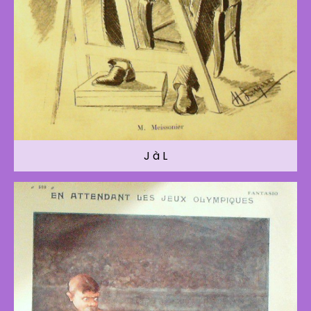
J à L