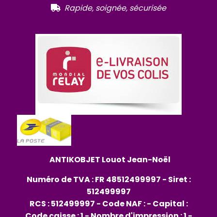
R
apide, soignée, sécurisée

ANTIKOBJET
Louot
Jean-Noël
Numéro de TVA : FR 48512499997 - Siret :
512499997
RCS : 512499997 - Code NAF : - Capital :
Code caisse : 1 - Nombre d'impression : 1 -