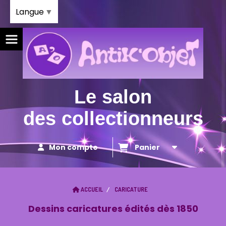
Panneau de gestion des cookies
Langue
▼
Le salon
des collectionneurs
Mon compte
Panier
ACCUEIL
CARICATURE
Dessins caricatures édités dès 1850