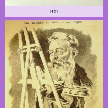
H à I