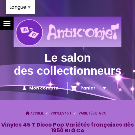
Panneau de gestion des cookies
Langue
▼
Le salon
des collectionneurs
Mon compte
Panier
ACCUEIL
VINYLES 45 T
VARIÉTÉS BI À CA
Vinyles 45 T Disco Pop Variétés françaises dès
1950 BI à CA