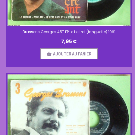
Brassens Georges 45T EP Le bistrot (languette) 1961
7,95
€
AJOUTER AU PANIER