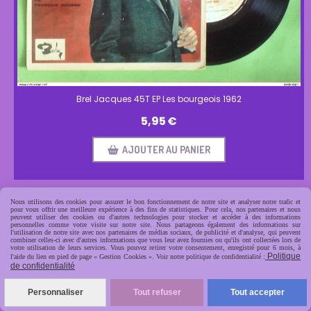
Brel Jacques 45T EP Les bourgeois 1962
5,95
€
AJOUTER AU PANIER
Nous utilisons des cookies pour assurer le bon fonctionnement de notre site et analyser notre trafic et
pour vous offrir une meilleure expérience à des fins de statistiques. Pour cela, nos partenaires et nous
peuvent utiliser des cookies ou d'autres technologies pour stocker et accéder à des informations
personnelles comme votre visite sur notre site. Nous partageons également des informations sur
l'utilisation de notre site avec nos partenaires de médias sociaux, de publicité et d'analyse, qui peuvent
combiner celles-ci avec d'autres informations que vous leur avez fournies ou qu'ils ont collectées lors de
votre utilisation de leurs services. Vous pouvez retirer votre consentement, enregistré pour 6 mois, à
Politique
l'aide du lien en pied de page « Gestion Cookies ». Voir notre politique de confidentialité :
de confidentialité
Personnaliser
Tout refuser
Tout accepter