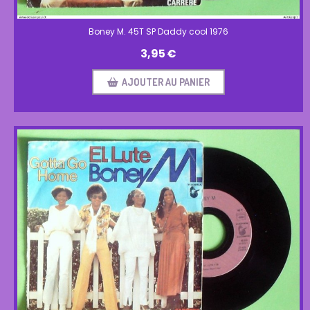
Boney M. 45T SP Daddy cool 1976
3,95
€
AJOUTER AU PANIER