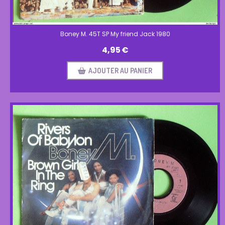
Boney M. 45T SP My friend Jack 1980
4,95
€
AJOUTER AU PANIER