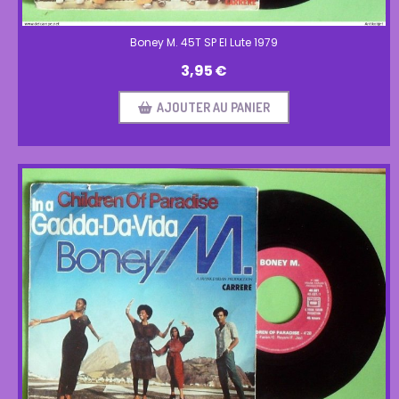
Boney M. 45T SP El Lute 1979
3,95
€
AJOUTER AU PANIER