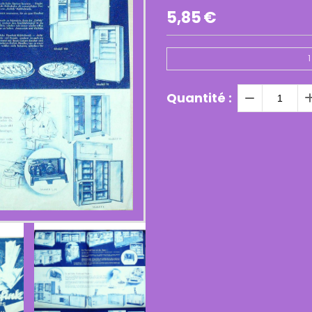
5,85
€
1
Quantité :