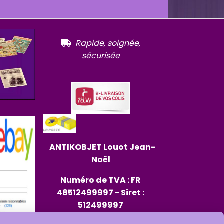
R
apide, soignée,

sécurisée
ANTIKOBJET
Louot
Jean-
Noël
Numéro de TVA : FR
48512499997 - Siret :
512499997
RCS : 512499997 - Code