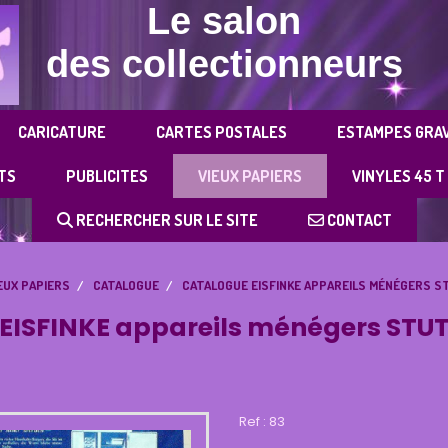
Le salon
des collectionneurs
CARICATURE
CARTES POSTALES
ESTAMPES GRA
TS
PUBLICITES
VIEUX PAPIERS
VINYLES 45 T
RECHERCHER SUR LE SITE
CONTACT
EUX PAPIERS
CATALOGUE
CATALOGUE EISFINKE APPAREILS MÉNÉGERS 
EISFINKE appareils ménégers STU
Ref :
83