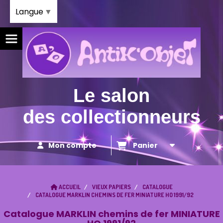
Panneau de gestion des cookies
Langue
▼
Le salon
des collectionneurs
Mon compte
Panier
ACCUEIL
VIEUX PAPIERS
CATALOGUE
CATALOGUE MARKLIN CHEMINS DE FER MINIATURE HO 1991/92
Catalogue MARKLIN chemins de fer MINIATURE