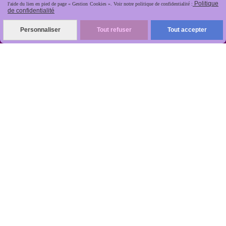
Politique
l'aide du lien en pied de page « Gestion Cookies ». Voir notre politique de confidentialité :
de confidentialité
Personnaliser
Tout refuser
Tout accepter
R
apide, soignée, sécurisée

ANTIKOBJET
Louot
Jean-Noël
Numéro de TVA : FR 48512499997 - Siret :