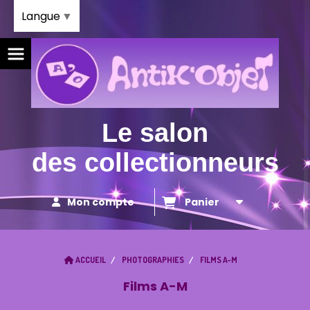
Panneau de gestion des cookies
Langue
▼
Le salon
des collectionneurs
Mon compte
Panier
ACCUEIL
PHOTOGRAPHIES
FILMS A-M
Films A-M