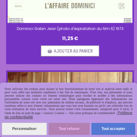
Dominici Gabin Jean (photo d'exploitation du film 6) 1973
11,25
€
AJOUTER AU PANIER
Nous utilisons des cookies pour assurer le bon fonctionnement de notre site et analyser notre trafic et
pour vous offrir une meilleure expérience à des fins de statistiques. Pour cela, nos partenaires et nous
peuvent utiliser des cookies ou d'autres technologies pour stocker et accéder à des informations
personnelles comme votre visite sur notre site. Nous partageons également des informations sur
l'utilisation de notre site avec nos partenaires de médias sociaux, de publicité et d'analyse, qui peuvent
combiner celles-ci avec d'autres informations que vous leur avez fournies ou qu'ils ont collectées lors de
votre utilisation de leurs services. Vous pouvez retirer votre consentement, enregistré pour 6 mois, à
Politique
l'aide du lien en pied de page « Gestion Cookies ». Voir notre politique de confidentialité :
de confidentialité
Personnaliser
Tout refuser
Tout accepter