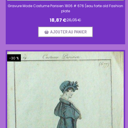
Gravure Mode Costume Parisien 1806 # 676 (eau forte old Fashion
plate
18,87
€
26,95
€
AJOUTER AU PANIER
-30 %