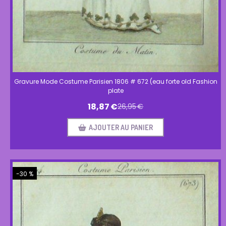
Gravure Mode Costume Parisien 1806 # 672 (eau forte old Fashion
plate
18,87
€
26,95
€
AJOUTER AU PANIER
-30 %