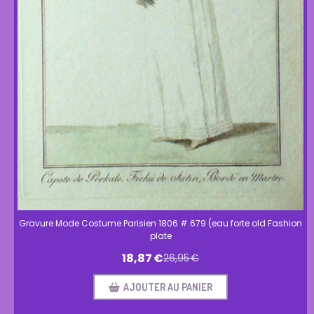
Gravure Mode Costume Parisien 1806 # 679 (eau forte old Fashion
plate
18,87
€
26,95
€
AJOUTER AU PANIER