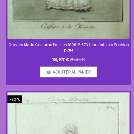
Gravure Mode Costume Parisien 1806 # 673 (eau forte old Fashion
plate
18,87
€
26,95
€
AJOUTER AU PANIER
-30 %