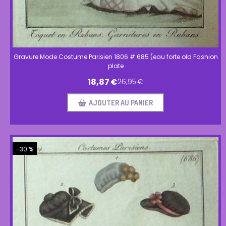
Gravure Mode Costume Parisien 1806 # 685 (eau forte old Fashion
plate
18,87
€
26,95
€
AJOUTER AU PANIER
-30 %