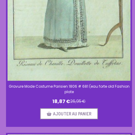
Gravure Mode Costume Parisien 1806 # 681 (eau forte old Fashion
plate
18,87
€
26,95
€
AJOUTER AU PANIER