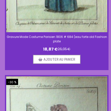
Gravure Mode Costume Parisien 1806 # 684 (eau forte old Fashion
plate
18,87
€
26,95
€
AJOUTER AU PANIER
-30 %