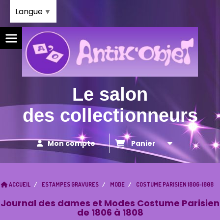
Panneau de gestion des cookies
Langue
▼
Le salon
des collectionneurs
Mon compte
Panier
ACCUEIL
ESTAMPES GRAVURES
MODE
COSTUME PARISIEN 1806-1808
Journal des dames et Modes Costume Parisien
de 1806 à 1808