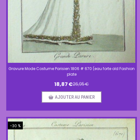
Gravure Mode Costume Parisien 1806 # 670 (eau forte old Fashion
plate
18,87
€
26,95
€
AJOUTER AU PANIER
-30 %