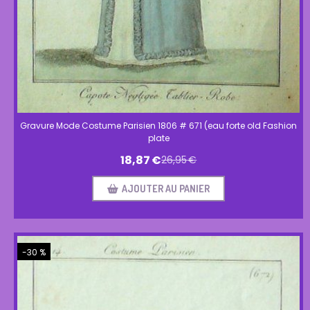
Gravure Mode Costume Parisien 1806 # 671 (eau forte old Fashion
plate
18,87
€
26,95
€
AJOUTER AU PANIER
-30 %