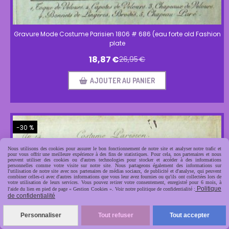
Gravure Mode Costume Parisien 1806 # 686 (eau forte old Fashion
plate
18,87
€
26,95
€
AJOUTER AU PANIER
-30 %
Nous utilisons des cookies pour assurer le bon fonctionnement de notre site et analyser notre trafic et
pour vous offrir une meilleure expérience à des fins de statistiques. Pour cela, nos partenaires et nous
peuvent utiliser des cookies ou d'autres technologies pour stocker et accéder à des informations
personnelles comme votre visite sur notre site. Nous partageons également des informations sur
l'utilisation de notre site avec nos partenaires de médias sociaux, de publicité et d'analyse, qui peuvent
combiner celles-ci avec d'autres informations que vous leur avez fournies ou qu'ils ont collectées lors de
votre utilisation de leurs services. Vous pouvez retirer votre consentement, enregistré pour 6 mois, à
Politique
l'aide du lien en pied de page « Gestion Cookies ». Voir notre politique de confidentialité :
de confidentialité
Personnaliser
Tout refuser
Tout accepter