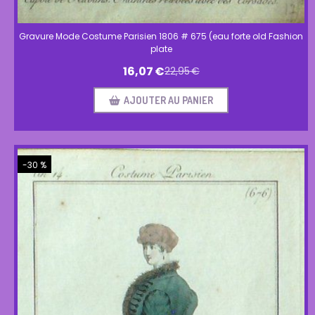
Gravure Mode Costume Parisien 1806 # 675 (eau forte old Fashion
plate
16,07
€
22,95
€
AJOUTER AU PANIER
-30 %