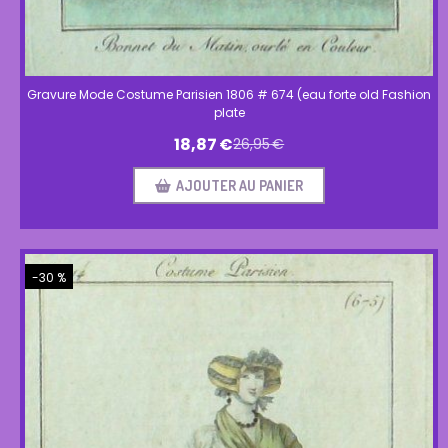
Gravure Mode Costume Parisien 1806 # 674 (eau forte old Fashion
plate
18,87
€
26,95
€
AJOUTER AU PANIER
-30 %