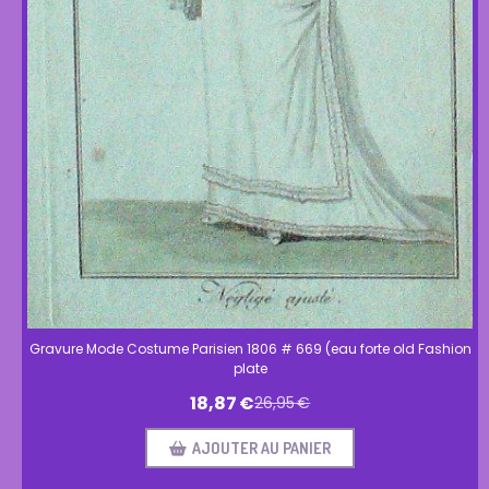
Gravure Mode Costume Parisien 1806 # 669 (eau forte old Fashion
plate
18,87
€
26,95
€
AJOUTER AU PANIER