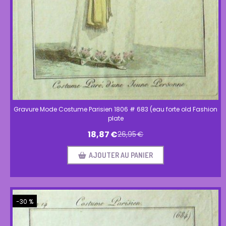
Gravure Mode Costume Parisien 1806 # 683 (eau forte old Fashion
plate
18,87
€
26,95
€
AJOUTER AU PANIER
-30 %