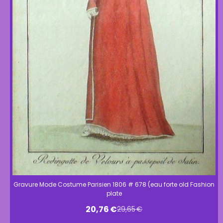
Gravure Mode Costume Parisien 1806 # 678 (eau forte old Fashion
plate
20,76
€
29,65
€