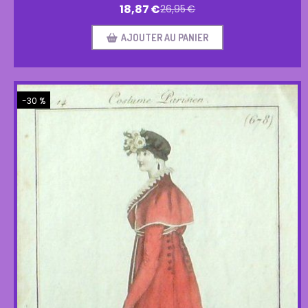
18,87
€
26,95
€
AJOUTER AU PANIER
-30 %