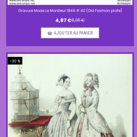
Gravure Mode Le Moniteur 1849 # 40 (Old Fashion plate)
4,87
€
6,95
€
AJOUTER AU PANIER
-30 %