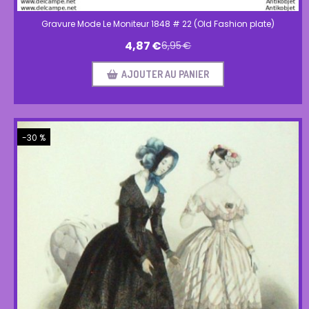
Gravure Mode Le Moniteur 1848 # 22 (Old Fashion plate)
4,87
€
6,95
€
AJOUTER AU PANIER
-30 %