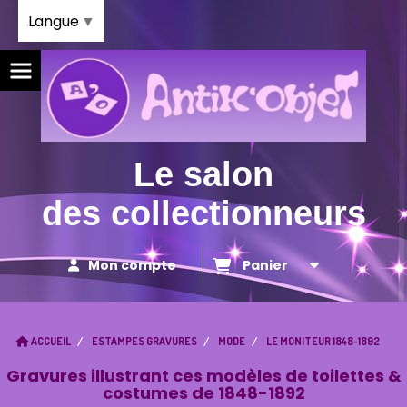
Panneau de gestion des cookies
Langue
▼
Le salon
des collectionneurs
Mon compte
Panier
ACCUEIL
ESTAMPES GRAVURES
MODE
LE MONITEUR 1848-1892
Gravures illustrant ces modèles de toilettes &
costumes de 1848-1892