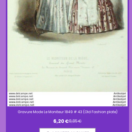
Gravure Mode Le Moniteur 1849 # 43 (Old Fashion plate)
6,20
€
8,85
€