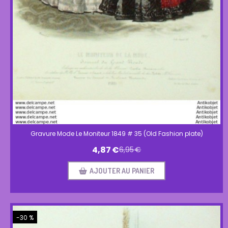
Gravure Mode Le Moniteur 1849 # 35 (Old Fashion plate)
4,87
€
6,95
€
AJOUTER AU PANIER
-30 %