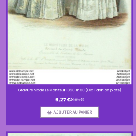
Gravure Mode Le Moniteur 1850 # 60 (Old Fashion plate)
6,27
€
8,95
€
AJOUTER AU PANIER