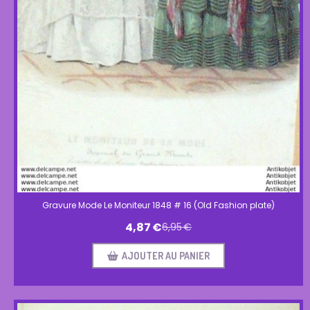
Gravure Mode Le Moniteur 1848 # 16 (Old Fashion plate)
4,87
€
6,95
€
AJOUTER AU PANIER