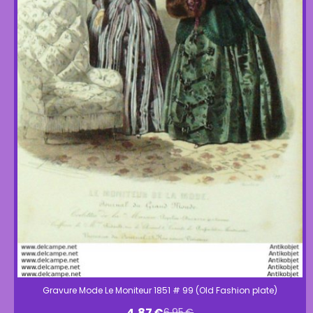
Gravure Mode Le Moniteur 1851 # 99 (Old Fashion plate)
4,87
€
6,95
€