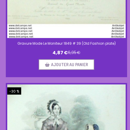
Gravure Mode Le Moniteur 1849 # 39 (Old Fashion plate)
4,87
€
6,95
€
AJOUTER AU PANIER
-30 %