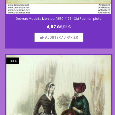
Gravure Mode Le Moniteur 1850 # 76 (Old Fashion plate)
4,87
€
6,95
€
AJOUTER AU PANIER
-30 %