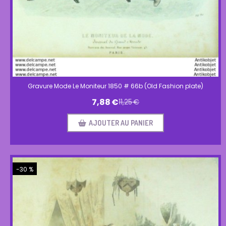
Gravure Mode Le Moniteur 1850 # 66b (Old Fashion plate)
7,88
€
11,25
€
AJOUTER AU PANIER
-30 %