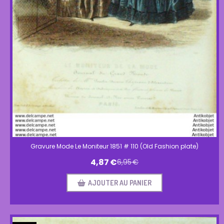
Gravure Mode Le Moniteur 1851 # 110 (Old Fashion plate)
4,87
€
6,95
€
AJOUTER AU PANIER