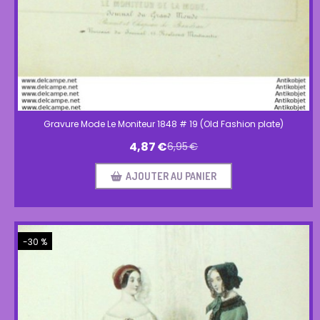
Gravure Mode Le Moniteur 1848 # 19 (Old Fashion plate)
4,87
€
6,95
€
AJOUTER AU PANIER
-30 %