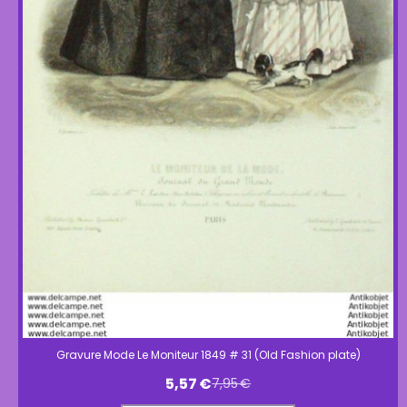
Gravure Mode Le Moniteur 1849 # 31 (Old Fashion plate)
5,57
€
7,95
€