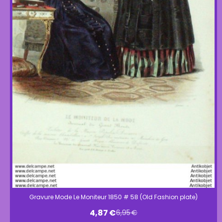
Gravure Mode Le Moniteur 1850 # 58 (Old Fashion plate)
4,87
€
6,95
€