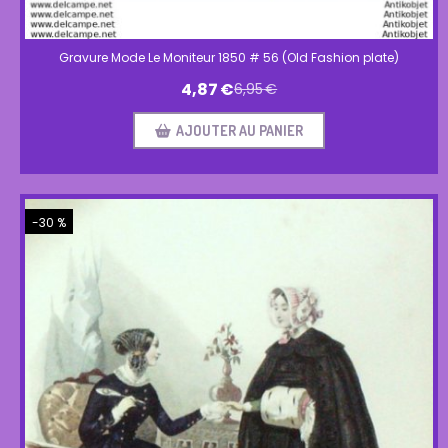
Gravure Mode Le Moniteur 1850 # 56 (Old Fashion plate)
4,87
€
6,95
€
AJOUTER AU PANIER
-30 %