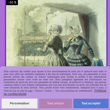
-30 %
Nous utilisons des cookies pour assurer le bon fonctionnement de notre site et analyser notre trafic et
pour vous offrir une meilleure expérience à des fins de statistiques. Pour cela, nos partenaires et nous
peuvent utiliser des cookies ou d'autres technologies pour stocker et accéder à des informations
personnelles comme votre visite sur notre site. Nous partageons également des informations sur
l'utilisation de notre site avec nos partenaires de médias sociaux, de publicité et d'analyse, qui peuvent
combiner celles-ci avec d'autres informations que vous leur avez fournies ou qu'ils ont collectées lors de
votre utilisation de leurs services. Vous pouvez retirer votre consentement, enregistré pour 6 mois, à
Politique
l'aide du lien en pied de page « Gestion Cookies ». Voir notre politique de confidentialité :
de confidentialité
Personnaliser
Tout refuser
Tout accepter