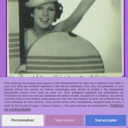
Nous utilisons des cookies pour assurer le bon fonctionnement de notre site et analyser notre trafic et
pour vous offrir une meilleure expérience à des fins de statistiques. Pour cela, nos partenaires et nous
peuvent utiliser des cookies ou d'autres technologies pour stocker et accéder à des informations
personnelles comme votre visite sur notre site. Nous partageons également des informations sur
l'utilisation de notre site avec nos partenaires de médias sociaux, de publicité et d'analyse, qui peuvent
combiner celles-ci avec d'autres informations que vous leur avez fournies ou qu'ils ont collectées lors de
votre utilisation de leurs services. Vous pouvez retirer votre consentement, enregistré pour 6 mois, à
Politique
l'aide du lien en pied de page « Gestion Cookies ». Voir notre politique de confidentialité :
de confidentialité
Schwarz Lilly & Emy (Photo De Presse) 1930 Dédicacée
Personnaliser
Tout refuser
Tout accepter
17,60
€