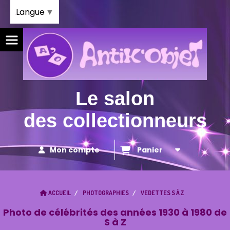
Panneau de gestion des cookies
Langue
▼
Le salon
des collectionneurs
Mon compte
Panier
ACCUEIL
PHOTOGRAPHIES
VEDETTES S À Z
Photo de célébrités des années 1930 à 1980 de
S à Z