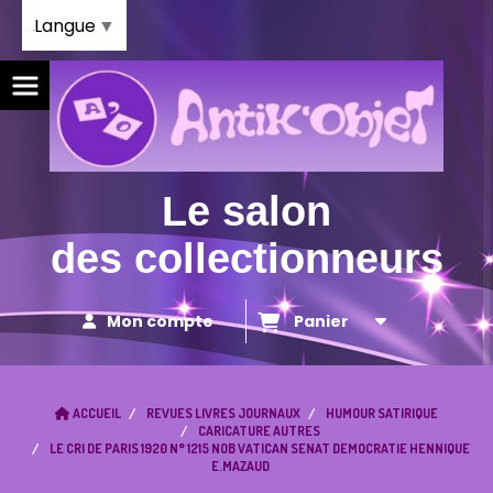
Panneau de gestion des cookies
Langue
▼
Le salon
des collectionneurs
Mon compte
Panier
ACCUEIL
REVUES LIVRES JOURNAUX
HUMOUR SATIRIQUE
CARICATURE AUTRES
LE CRI DE PARIS 1920 N° 1215 NOB VATICAN SENAT DEMOCRATIE HENNIQUE
E.MAZAUD