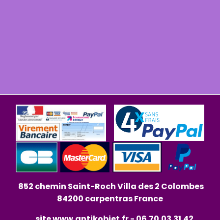
852 chemin Saint-Roch Villa des 2 Colombes
84200 carpentras France
site
www.antikobjet.fr
- 06.70.03.31.42