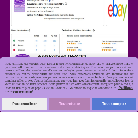
Nous utilisons des cookies pour assurer le bon fonctionnement de notre site et analyser notre trafic et
pour vous offrir une meilleure expérience à des fins de statistiques. Pour cela, nos partenaires et nous
peuvent utiliser des cookies ou d'autres technologies pour stocker et accéder à des informations
R
apide, soignée, sécurisée

personnelles comme votre visite sur notre site. Nous partageons également des informations sur
l'utilisation de notre site avec nos partenaires de médias sociaux, de publicité et d'analyse, qui peuvent
combiner celles-ci avec d'autres informations que vous leur avez fournies ou qu'ils ont collectées lors de
votre utilisation de leurs services. Vous pouvez retirer votre consentement, enregistré pour 6 mois, à
Politique
l'aide du lien en pied de page « Gestion Cookies ». Voir notre politique de confidentialité :
de confidentialité
Personnaliser
Tout refuser
Tout accepter