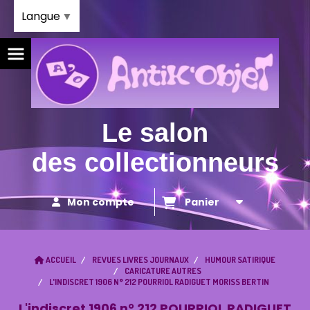
Panneau de gestion des cookies
Langue
▼
Le salon
des collectionneurs
Mon compte
Panier
ACCUEIL
REVUES LIVRES JOURNAUX
HUMOUR SATIRIQUE
CARICATURE AUTRES
L'INDISCRET 1906 N° 212 POURRIOL RADIGUET MORISS BERTIN
L'indiscret 1906 n° 212 POURRIOL RADIGUET