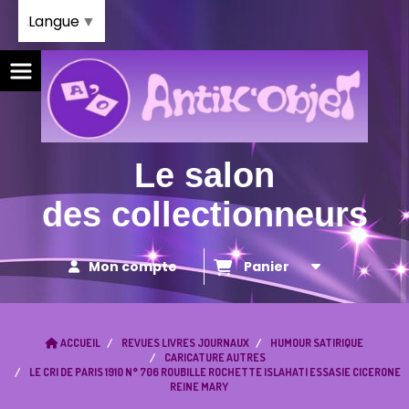
Panneau de gestion des cookies
Langue
▼
Le salon
des collectionneurs
Mon compte
Panier
ACCUEIL
REVUES LIVRES JOURNAUX
HUMOUR SATIRIQUE
CARICATURE AUTRES
LE CRI DE PARIS 1910 N° 706 ROUBILLE ROCHETTE ISLAHATI ESSASIE CICERONE
REINE MARY