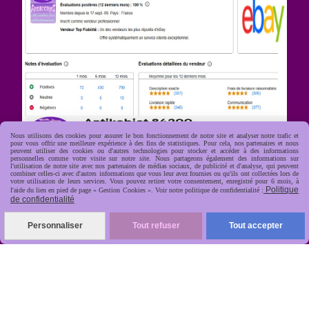
Nous utilisons des cookies pour assurer le bon fonctionnement de notre site et analyser notre trafic et
pour vous offrir une meilleure expérience à des fins de statistiques. Pour cela, nos partenaires et nous
peuvent utiliser des cookies ou d'autres technologies pour stocker et accéder à des informations
R
apide, soignée, sécurisée
personnelles comme votre visite sur notre site. Nous partageons également des informations sur

l'utilisation de notre site avec nos partenaires de médias sociaux, de publicité et d'analyse, qui peuvent
combiner celles-ci avec d'autres informations que vous leur avez fournies ou qu'ils ont collectées lors de
votre utilisation de leurs services. Vous pouvez retirer votre consentement, enregistré pour 6 mois, à
Politique
l'aide du lien en pied de page « Gestion Cookies ». Voir notre politique de confidentialité :
de confidentialité
Personnaliser
Tout refuser
Tout accepter