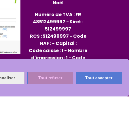
Noël
Numéro de TVA : FR
48512499997 - Siret :
512499997
RCS : 512499997 - Code
NAF : - Capital :
Code caisse : 1 - Nombre
d'impression : 1 - Code
opérateur : 96
Rep PAP FR334013_01JXMD
nnaliser
Tout refuser
Tout accepter
Citeo 564482
s
Mon Compte
Créer un site internet