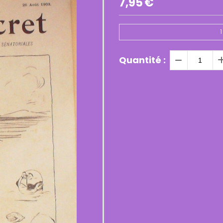
7,95
€
1
Quantité :