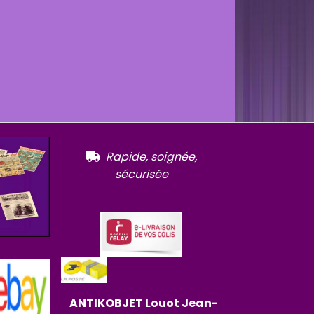
R
apide, soignée,

sécurisée
ANTIKOBJET
Louot
Jean-