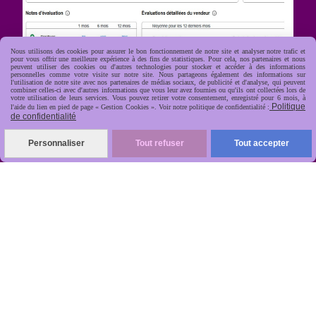
Nous utilisons des cookies pour assurer le bon fonctionnement de notre site et analyser notre trafic et
pour vous offrir une meilleure expérience à des fins de statistiques. Pour cela, nos partenaires et nous
peuvent utiliser des cookies ou d'autres technologies pour stocker et accéder à des informations
personnelles comme votre visite sur notre site. Nous partageons également des informations sur
l'utilisation de notre site avec nos partenaires de médias sociaux, de publicité et d'analyse, qui peuvent
combiner celles-ci avec d'autres informations que vous leur avez fournies ou qu'ils ont collectées lors de
votre utilisation de leurs services. Vous pouvez retirer votre consentement, enregistré pour 6 mois, à
Politique
l'aide du lien en pied de page « Gestion Cookies ». Voir notre politique de confidentialité :
R
apide, soignée, sécurisée

de confidentialité
Personnaliser
Tout refuser
Tout accepter