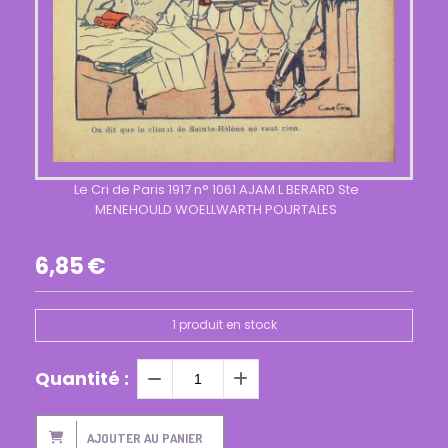
Le Cri de Paris 1917 n° 1061 AJAM L BERARD Ste
MENEHOULD WOELLWARTH POURTALES
6,85
€
1
produit en stock
Quantité :
AJOUTER AU PANIER