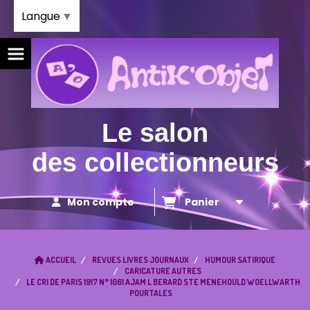
Panneau de gestion des cookies
Langue
▼
Le salon
des collectionneurs
Mon compte
Panier
ACCUEIL
REVUES LIVRES JOURNAUX
HUMOUR SATIRIQUE
CARICATURE AUTRES
LE CRI DE PARIS 1917 N° 1061 AJAM L BERARD STE MENEHOULD WOELLWARTH
POURTALES