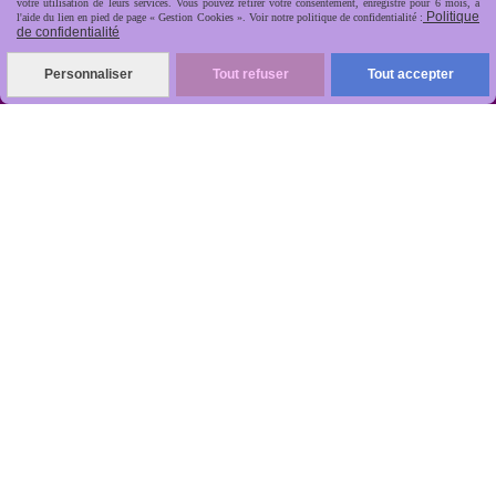
votre utilisation de leurs services. Vous pouvez retirer votre consentement, enregistré pour 6 mois, à
Politique
l'aide du lien en pied de page « Gestion Cookies ». Voir notre politique de confidentialité :
de confidentialité
Personnaliser
Tout refuser
Tout accepter
R
apide, soignée, sécurisée

ANTIKOBJET
Louot
Jean-Noël
Numéro de TVA : FR 48512499997 - Siret :