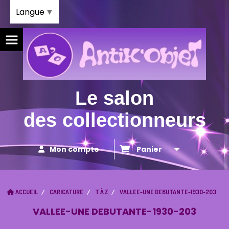
Panneau de gestion des cookies
Langue
▼
Le salon
des collectionneurs
Mon compte
Panier
ACCUEIL
CARICATURE
T À Z
VALLEE-UNE DEBUTANTE-1930-203
VALLEE-UNE DEBUTANTE-1930-203