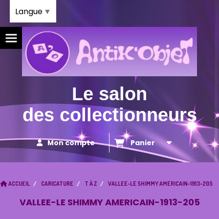
Panneau de gestion des cookies
Langue
▼
Le salon
des collectionneurs
Mon compte
Panier
ACCUEIL
CARICATURE
T À Z
VALLEE-LE SHIMMY AMERICAIN-1913-205
VALLEE-LE SHIMMY AMERICAIN-1913-205