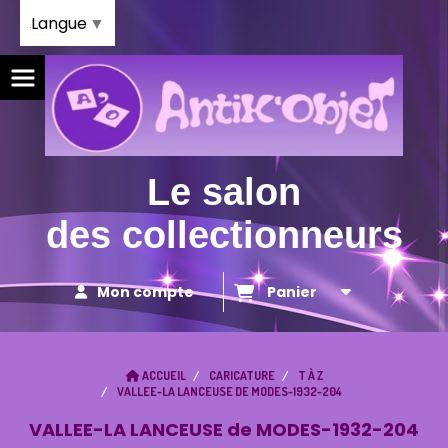
Panneau de gestion des cookies
Langue
▼
Le salon
des collectionneurs
Mon compte
Panier
ACCUEIL
CARICATURE
T À Z
VALLEE-LA LANCEUSE DE MODES-1932-204
VALLEE-LA LANCEUSE de MODES-1932-204