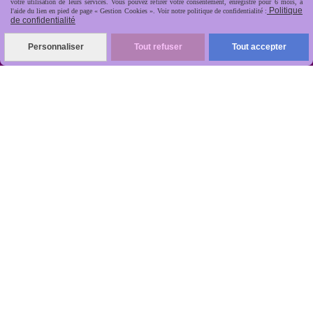
votre utilisation de leurs services. Vous pouvez retirer votre consentement, enregistré pour 6 mois, à
Politique
l'aide du lien en pied de page « Gestion Cookies ». Voir notre politique de confidentialité :
de confidentialité
Personnaliser
Tout refuser
Tout accepter
R
apide, soignée, sécurisée

ANTIKOBJET
Louot
Jean-Noël
Numéro de TVA : FR 48512499997 - Siret :