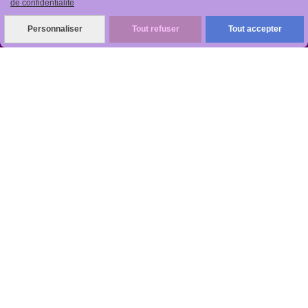
de confidentialité
Personnaliser
Tout refuser
Tout accepter
R
apide, soignée, sécurisée

ANTIKOBJET
Louot
Jean-Noël
Numéro de TVA : FR 48512499997 - Siret :
512499997