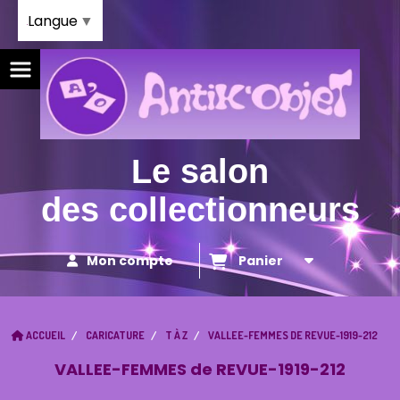
Panneau de gestion des cookies
Langue
▼
Le salon
des collectionneurs
Mon compte
Panier
ACCUEIL
CARICATURE
T À Z
VALLEE-FEMMES DE REVUE-1919-212
VALLEE-FEMMES de REVUE-1919-212