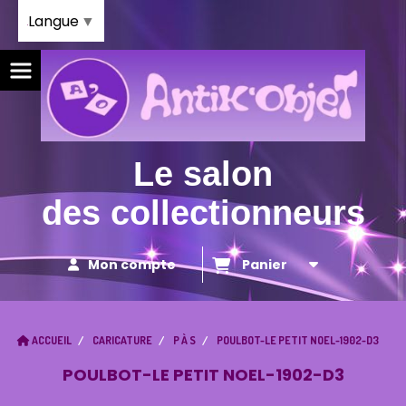
Panneau de gestion des cookies
Langue
▼
Le salon
des collectionneurs
Mon compte
Panier
ACCUEIL
CARICATURE
P À S
POULBOT-LE PETIT NOEL-1902-D3
POULBOT-LE PETIT NOEL-1902-D3